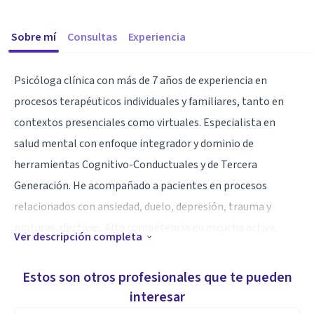
Sobre mí
Consultas
Experiencia
Psicóloga clínica con más de 7 años de experiencia en
procesos terapéuticos individuales y familiares, tanto en
contextos presenciales como virtuales. Especialista en
salud mental con enfoque integrador y dominio de
herramientas Cognitivo-Conductuales y de Tercera
Generación. He acompañado a pacientes en procesos
relacionados con ansiedad, duelo, depresión, trauma y
rupturas afectivas. Alta competencia en escucha activa,
Ver descripción completa
diagnóstico clínico, intervención terapéutica y trabajo
interdisciplinario. Comprometida con la actualización
Estos son otros profesionales que te pueden
constante, la ética profesional y el uso adecuado de
interesar
herramientas digitales para la práctica psicológica remota.