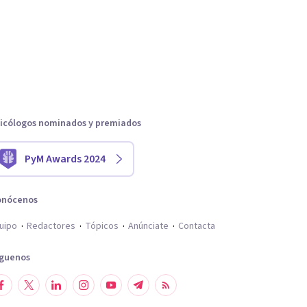
icólogos nominados y premiados
PyM Awards 2024
onócenos
uipo
Redactores
Tópicos
Anúnciate
Contacta
íguenos