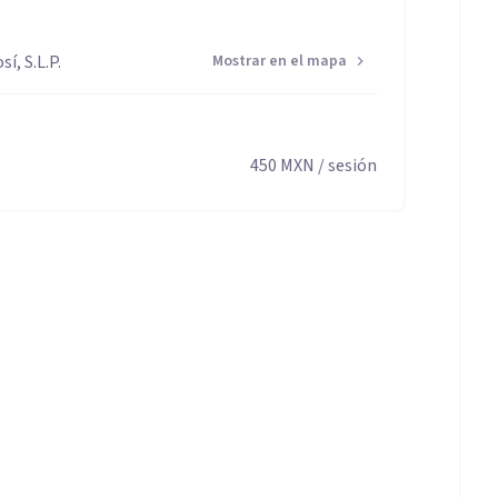
í, S.L.P.
Mostrar en el mapa
450
MXN
/ sesión