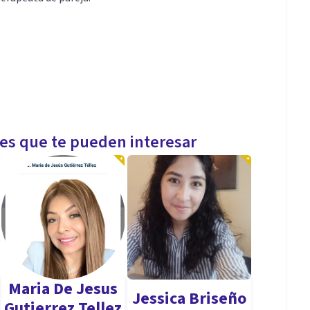
les que te pueden interesar
Maria De Jesus
Jessica Briseño
Gutierrez Tellez