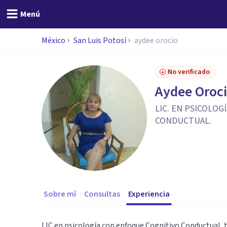
Menú
México
San Luis Potosí
aydee orocio
No verificado
Aydee Oroc
LIC. EN PSICOLO
CONDUCTUAL.
Sobre mí
Consultas
Experiencia
LIC.en psicología con enfoque Cognitivo Conductual, t