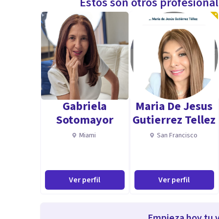
Estos son otros profesiona
Gabriela
Maria De Jesus
Sotomayor
Gutierrez Tellez
Miami
San Francisco
Ver perfil
Ver perfil
Empieza hoy tu v