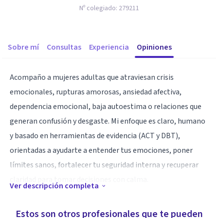
Nº colegiado:
279211
Sobre mí
Consultas
Experiencia
Opiniones
Acompaño a mujeres adultas que atraviesan crisis
emocionales, rupturas amorosas, ansiedad afectiva,
dependencia emocional, baja autoestima o relaciones que
generan confusión y desgaste. Mi enfoque es claro, humano
y basado en herramientas de evidencia (ACT y DBT),
orientadas a ayudarte a entender tus emociones, poner
límites sanos, fortalecer tu seguridad interna y recuperar
claridad para tomar decisiones con calma.
Ver descripción completa
Trabajo desde la cercanía, el respeto y la autonomía: tú
Estos son otros profesionales que te pueden