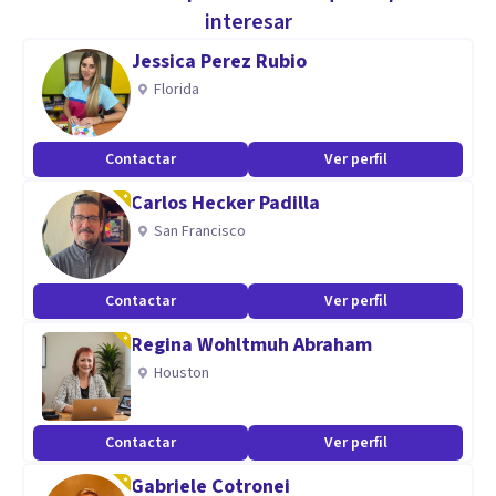
marcas el ritmo y juntas construimos un proceso que te
interesar
devuelva estabilidad emocional, bienestar y sentido
Jessica Perez Rubio
personal. Mi prioridad es que te sientas acompañada,
Florida
comprendida y segura mientras avanzas hacia relaciones
más sanas, una vida emocional más equilibrada y una
Contactar
Ver perfil
versión de ti más firme y compasiva.
Carlos Hecker Padilla
San Francisco
Sesiones online, confidenciales y en español para mujeres
dentro y fuera de Colombia.
Contactar
Ver perfil
Especialidad
Regina Wohltmuh Abraham
Mi especialidad es el acompañamiento emocional para
Houston
mujeres que desean fortalecer su autoestima, comprender
su mundo afectivo y sanar patrones que se repiten en sus
Contactar
Ver perfil
relaciones. Trabajo desde enfoques basados en la evidencia
Gabriele Cotronei