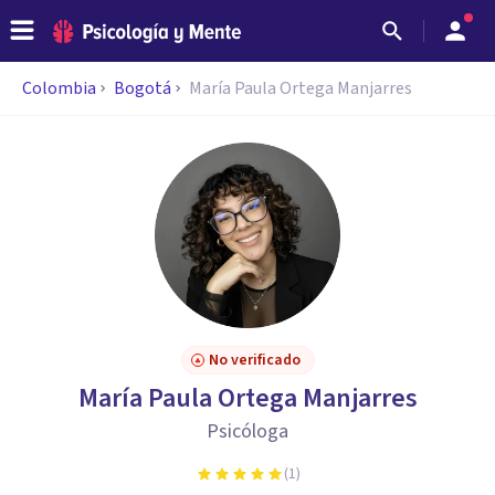
Colombia
Bogotá
María Paula Ortega Manjarres
No verificado
María Paula Ortega Manjarres
Psicóloga
(
1
)