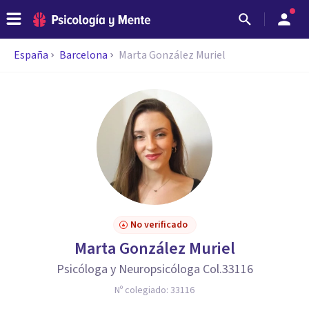
España
Barcelona
Marta González Muriel
No verificado
Marta González Muriel
Psicóloga y Neuropsicóloga Col.33116
Nº colegiado:
33116