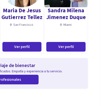
Maria De Jesus
Sandra Milena
Gutierrez Tellez
Jimenez Duque
San Francisco
Miami
siedad, depresión, autoestima y manejo emocional.
s, incluyendo trabajo en el Instituto Nacional de
Ver perfil
Ver perfil
aciones.
star psicológico en empresas.
iaje de bienestar
icados. Empatía y experiencia a tu servicio.
quipo especializado en el acompañamiento a jóvenes y
rofesionales
ble 24/7, adaptada a las necesidades de cada