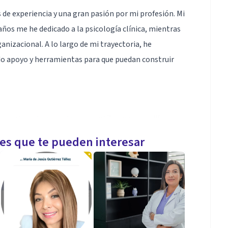
 de experiencia y una gran pasión por mi profesión. Mi
 años me he dedicado a la psicología clínica, mientras
anizacional. A lo largo de mi trayectoria, he
do apoyo y herramientas para que puedan construir
co y basado en evidencia científica para modificar
estar.
les que te pueden interesar
icas de atención plena para manejar emociones,
idiana.
logía y Terapia Transpersonal.