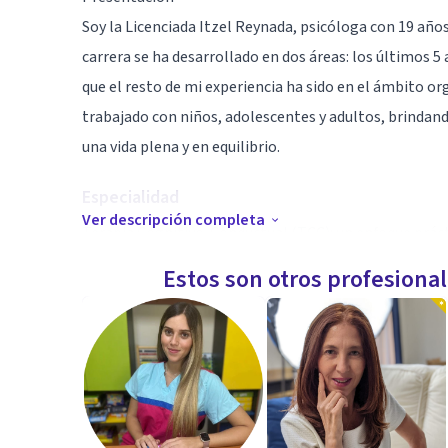
Soy la Licenciada Itzel Reynada, psicóloga con 19 años
carrera se ha desarrollado en dos áreas: los últimos 5
que el resto de mi experiencia ha sido en el ámbito org
trabajado con niños, adolescentes y adultos, brindan
una vida plena y en equilibrio.
Especialidad
Ver descripción completa
Terapia Cognitivo-Conductual (TCC): un enfoque prácti
patrones de pensamiento y conducta que generan mal
Estos son otros profesiona
Mindfulness (Maestría en curso): integración de técn
reducir estrés y cultivar mayor bienestar en la vida cot
Otras formaciones: Psicometría, Neurociencias, Grafo