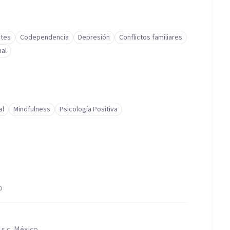
ntes
Codependencia
Depresión
Conflictos familiares
al
al
Mindfulness
Psicología Positiva
o
s.c, México