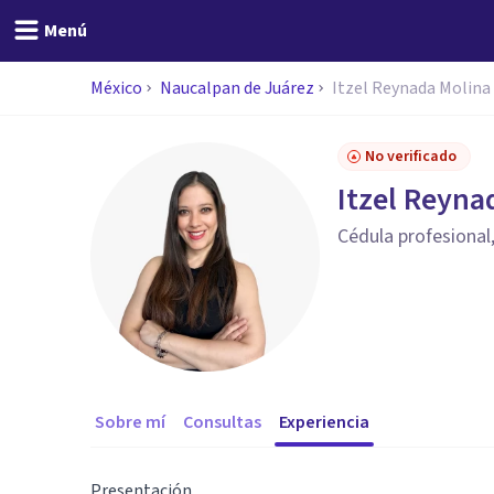
Menú
México
Naucalpan de Juárez
Itzel Reynada Molina
No verificado
Itzel Reyna
Cédula profesional
Sobre mí
Consultas
Experiencia
Presentación