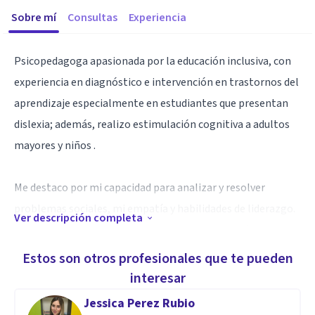
Sobre mí
Consultas
Experiencia
Psicopedagoga apasionada por la educación inclusiva, con
experiencia en diagnóstico e intervención en trastornos del
aprendizaje especialmente en estudiantes que presentan
dislexia; además, realizo estimulación cognitiva a adultos
mayores y niños .
Me destaco por mi capacidad para analizar y resolver
problemas sociales, mi empatía y habilidades de liderazgo.
Ver descripción completa
Poseo habilidades en trabajo en equipo, mediación y
comunicación efectiva, enfocándome en promover un
Estos son otros profesionales que te pueden
ambiente educativo inclusivo y el desarrollo integral de los
interesar
estudiantes a través del apoyo socio emocional.
Jessica Perez Rubio