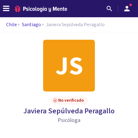
Chile
Santiago
Javiera Sepúlveda Peragallo
No verificado
Javiera Sepúlveda Peragallo
Psicóloga