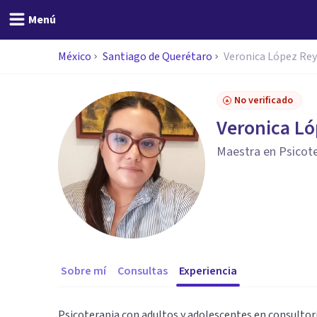
Menú
México
Santiago de Querétaro
Veronica López Re
No verificado
Veronica L
Maestra en Psicote
Sobre mí
Consultas
Experiencia
Psicoterapia con adultos y adolescentes en consultor