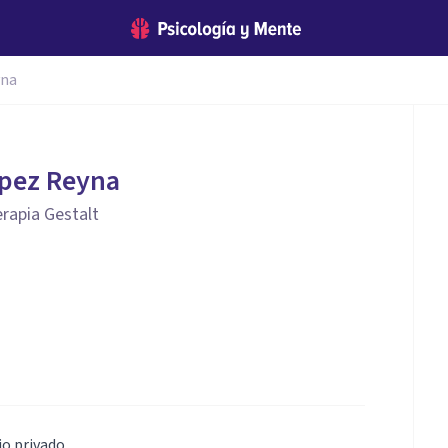
yna
ópez Reyna
rapia Gestalt
io privado