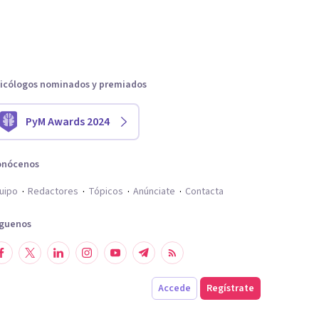
icólogos nominados y premiados
PyM Awards 2024
onócenos
uipo
Redactores
Tópicos
Anúnciate
Contacta
íguenos
Accede
Regístrate