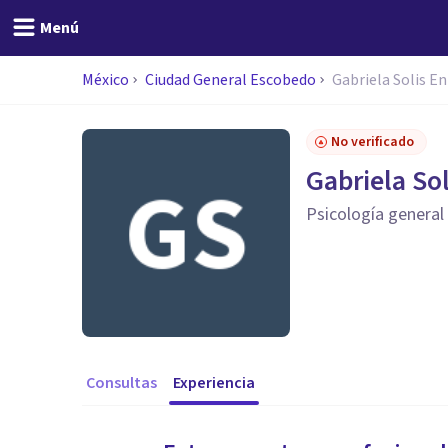
Menú
México
Ciudad General Escobedo
Gabriela Solis E
No verificado
Gabriela So
Psicología general
Consultas
Experiencia