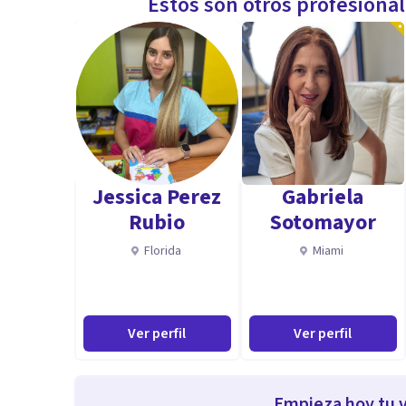
Estos son otros profesiona
Jessica Perez
Gabriela
Rubio
Sotomayor
Florida
Miami
Ver perfil
Ver perfil
Empieza hoy tu v