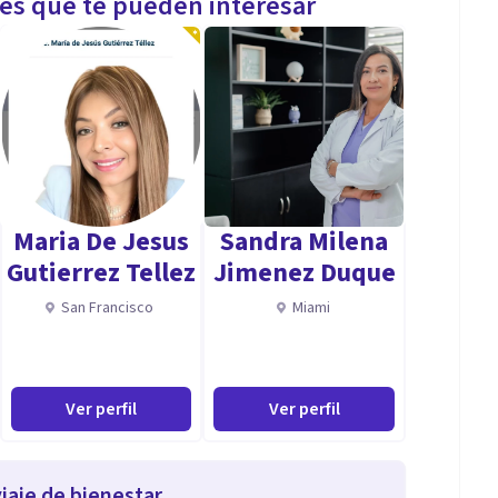
les que te pueden interesar
Maria De Jesus
Sandra Milena
Gutierrez Tellez
Jimenez Duque
San Francisco
Miami
Ver perfil
Ver perfil
iaje de bienestar