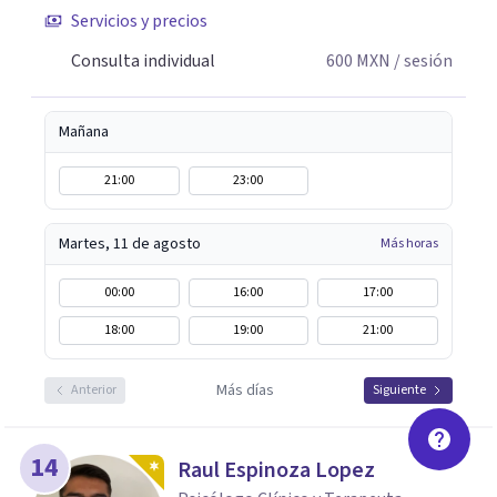
Servicios y precios
ellos: Abordaje Psicológico del Duelo Infantil, El objeto
del fantasma y transferencia; Narcisismo, del mito a la
Consulta individual
600
MXN
/ sesión
Psicopatología; duelo y separación. Siempre abierta a
escucharte.
Mañana
21:00
23:00
Martes, 11 de agosto
Más horas
00:00
16:00
17:00
18:00
19:00
21:00
Más días
Anterior
Siguiente
14
Raul Espinoza Lopez