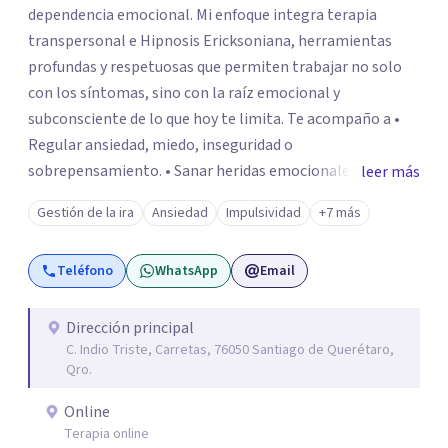
dependencia emocional. Mi enfoque integra terapia
transpersonal e Hipnosis Ericksoniana, herramientas
profundas y respetuosas que permiten trabajar no solo
con los síntomas, sino con la raíz emocional y
subconsciente de lo que hoy te limita. Te acompaño a •
Regular ansiedad, miedo, inseguridad o
sobrepensamiento. • Sanar heridas emocionales y
leer más
fortalecer tu autoestima. . Comprender por qué repites
Gestión de la ira
Ansiedad
Impulsividad
+7 más
ciertos patrones o emociones. Puedes superar lo que te
preocupa y lograr tus objetivos más pronto de lo que
Teléfono
WhatsApp
Email
imaginas. Contáctame por Wahtsapp. Puedo ayudarte.
Dirección principal
C. Indio Triste, Carretas, 76050 Santiago de Querétaro,
Qro.
Online
Terapia online