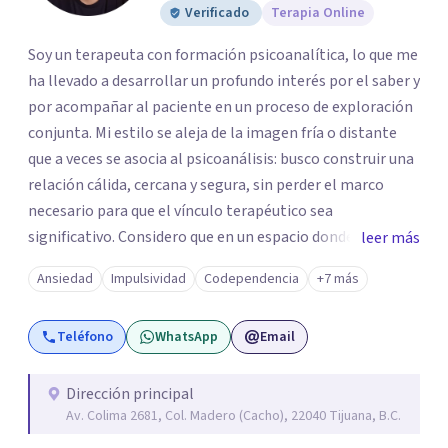
Verificado
Terapia Online
Soy un terapeuta con formación psicoanalítica, lo que me
ha llevado a desarrollar un profundo interés por el saber y
por acompañar al paciente en un proceso de exploración
conjunta. Mi estilo se aleja de la imagen fría o distante
que a veces se asocia al psicoanálisis: busco construir una
relación cálida, cercana y segura, sin perder el marco
necesario para que el vínculo terapéutico sea
significativo. Considero que en un espacio donde uno
leer más
puede sentirse acompañado y escuchado, es posible
Ansiedad
Impulsividad
Codependencia
+7 más
mirar con honestidad cómo nos vinculamos afuera, qué se
repite, qué duele, y qué puede transformarse. En mi
Teléfono
WhatsApp
Email
consultorio hay lugar para todo: risas, tristezas, enojos y
silencios; cada emoción tiene sentido y merece ser
escuchada. Si pudiste conectar con algo de esto,
Dirección principal
Av. Colima 2681, Col. Madero (Cacho), 22040 Tijuana, B.C.
mándame un mensaje y comencemos juntos a trabajar en
eso que has dejado de lado.