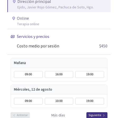
que el proceso terapéutico tenga sentido. Trabajo
Dirección principal
Ejido, Javier Rojo Gómez, Pachuca de Soto, Hgo.
especialmente con procesos de duelo Y psicooncología,
ofreciendo un espacio cercano, humano y libre de juicios.
Online
Si tú o algún familiar están atravesando un proceso
Terapia online
relacionado con cáncer, puedes escribirme por WhatsApp
para agendar una primera sesión gratuita. Y si estás
Servicios y precios
pasando por un momento difícil y necesitas hablar con
Costo medio por sesión
$450
alguien, también puedes contactarme: la primera
conversación no tiene costo.
Mañana
09:00
16:00
19:00
Miércoles, 12 de agosto
09:00
10:00
19:00
Más días
Anterior
Siguiente