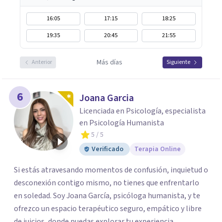
16:05
17:15
18:25
19:35
20:45
21:55
Más días
Anterior
Siguiente
6
Joana Garcia
Licenciada en Psicología, especialista
en Psicología Humanista
5
/ 5
Verificado
Terapia Online
Si estás atravesando momentos de confusión, inquietud o
desconexión contigo mismo, no tienes que enfrentarlo
en soledad. Soy Joana García, psicóloga humanista, y te
ofrezco un espacio terapéutico seguro, empático y libre
de juicios, donde puedas explorar tu experiencia,