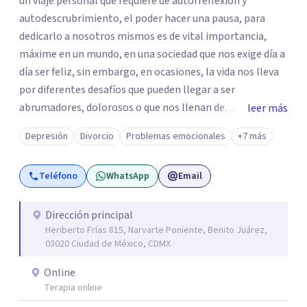
un viaje personal que requiere de autorreflexión y
autodescrubrimiento, el poder hacer una pausa, para
dedicarlo a nosotros mismos es de vital importancia,
máxime en un mundo, en una sociedad que nos exige día a
día ser feliz, sin embargo, en ocasiones, la vida nos lleva
por diferentes desafíos que pueden llegar a ser
abrumadores, dolorosos o que nos llenan de
leer más
preocupación al momento de tratar de resolverlos. Si
Depresión
Divorcio
Problemas emocionales
+7 más
sientes que estos desafíos, dificultan tu vida, te invito a
que exploremos juntos las situaciones que estás viviendo
Teléfono
WhatsApp
Email
en un espacio seguro, respetuoso, confiable y
confidencial para ti. Soy Maestra en Psicoanálisis,
egresada de Dimensión Psicoanalítica, Licenciada en
Dirección principal
Heriberto Frías 815, Narvarte Poniente, Benito Juárez,
Psicología por la UVM y Licenciada en Trabajo Social por
03020 Ciudad de México, CDMX
la UNAM. Cuento con los siguientes diplomados:
Introducción a la Lectura de Lacan: del sujeto al parletrè y
Online
Principales aportaciones al psicoanálisis con niños y
Terapia online
adolescentes. Además de varios cursos y talleres, entre