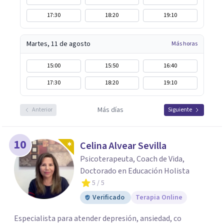
17:30
18:20
19:10
Martes, 11 de agosto
Más horas
15:00
15:50
16:40
17:30
18:20
19:10
Más días
Anterior
Siguiente
10
Celina Alvear Sevilla
Psicoterapeuta, Coach de Vida,
Doctorado en Educación Holista
5
/ 5
Verificado
Terapia Online
Especialista para atender depresión, ansiedad, co