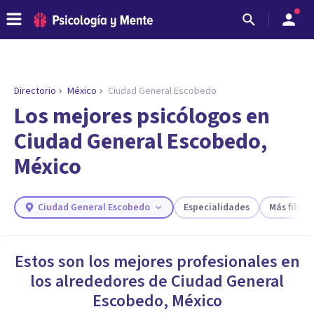
Directorio
México
Ciudad General Escobedo
ENCONTRAR MI TERAPEUTA
¿Necesitas ayuda para encontrar el
Los mejores psicólogos en
psicólogo adecuado?
Ciudad General Escobedo,
Responde a unas breves preguntas y te ofreceremos
México
los profesionales que más se ajustan a tus
necesidades.
Responder cuestionario
Ciudad General Escobedo
Especialidades
Más filtros
Estos son los mejores profesionales en
los alrededores de
Ciudad General
Escobedo
,
México