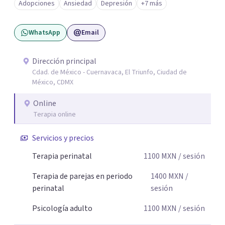
Adopciones
Ansiedad
Depresión
+7 más
Mi enfoque se basa en la escucha empática, el respeto por
la historia de cada persona y el trabajo conjunto para
WhatsApp
Email
desarrollar herramientas que favorezcan el bienestar
emocional y una mejor calidad de vida. Creo firmemente
que buscar ayuda psicológica es un acto de valentía y
Dirección principal
Cdad. de México - Cuernavaca, El Triunfo, Ciudad de
autocuidado. Mi objetivo es acompañarte para que puedas
México, CDMX
comprender mejor lo que estás viviendo, fortalecer tus
recursos personales y construir una vida más plena y
Online
congruente con tus necesidades y valores.
Terapia online
Servicios y precios
Terapia perinatal
1100
MXN
/ sesión
Terapia de parejas en periodo
1400
MXN
/
perinatal
sesión
Psicología adulto
1100
MXN
/ sesión