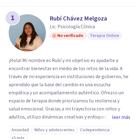
1
Rubí Chávez Melgoza
Lic. Psicología Clínica
No verificado
Terapia Online
¡Hola! Mi nombre es Rubí y mi objetivo es ayudarte a
encontrar bienestar en medio de los retos de la vida. A
través de mi experiencia en instituciones de gobierno, he
aprendido que la base del cambio es una escucha
empática y un acompañamiento auténtico. ​Ofrezco un
espacio de terapia donde priorizamos tu resiliencia y
salud emocional. Gracias a mi trayectoria con niños y
adultos, utilizo dinámicas creativas y enfoques adaptados
leer más
a tus necesidades específicas. Estoy aquí para escucharte
Ansiedad
Niños y adolescentes
Codependencia
y brindarte las herramientas necesarias para fortalecer
+5 más