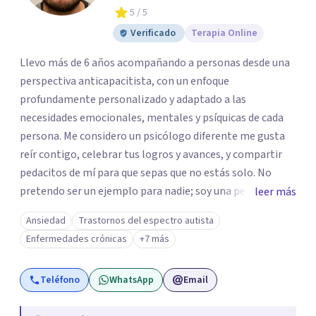
5
/ 5
Verificado
Terapia Online
Llevo más de 6 años acompañando a personas desde una
perspectiva anticapacitista, con un enfoque
profundamente personalizado y adaptado a las
necesidades emocionales, mentales y psíquicas de cada
persona. Me considero un psicólogo diferente me gusta
reír contigo, celebrar tus logros y avances, y compartir
pedacitos de mí para que sepas que no estás solo. No
pretendo ser un ejemplo para nadie; soy una persona que
leer más
también sufre, llora, ríe y grita. Para mí, tu salud, tu paz y
Ansiedad
Trastornos del espectro autista
tu tranquilidad siempre estarán por encima de lo
Enfermedades crónicas
+7 más
económico. A lo largo de mi camino he cuestionado
muchas de las reglas rígidas que aprendí en la formación
Teléfono
WhatsApp
Email
tradicional, porque creo que antes que las técnicas se
necesita humanidad, presencia y una conexión real para