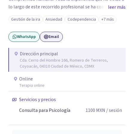
lo largo de este recorrido profesional se ha convertido en
leer más
una forma de vida congruente y satisfactoria en mi, por la
Gestión de la ira
Ansiedad
Codependencia
+7 más
certeza de quien soy y de mis objetivos, que me han dado
el mando de mi existencia y este es mi objetivo para mis
WhatsApp
Email
pacientes en un ambiente de compresión y
descubrimientos de si mismos.
Dirección principal
Cda. Cerro del Hombre 166, Romero de Terreros,
Coyoacán, 04310 Ciudad de México, CDMX
Online
Terapia online
Servicios y precios
Consulta para Psicología
1100
MXN
/ sesión