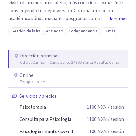
vivirla de manera más plena, más consciente y más feliz,
construyendo tu mejor versión. Con una formación
académica sólida mediante posgrados como terapeuta
leer más
breve, familiar e infantil, así como con respaldo
Gestión de la ira
Ansiedad
Codependencia
+7 más
profesional y experiencia clínica de más de 26 años y
personal te acompaño en el proceso con empatía
auténtica y comunicación clara y directa para darte
Dirección principal
seguridad emocional y una dirección firme de tu proceso
Cd del Carmen - Campeche, 24300 Santa Rosalía, Camp.
de cambio.
Online
Terapia online
Servicios y precios
Psicoterapia
1100
MXN
/ sesión
Consulta para Psicología
1100
MXN
/ sesión
Psicología infanto-juvenil
1100
MXN
/ sesión