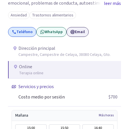
emocional, problemas de conducta, autoestima y
leer más
desarrollo de habilidades sociales y emocionales en
Ansiedad
Trastornos alimentarios
población infantil y juvenil. Me mantengo en constante
formación y actualización para brindar el
Teléfono
WhatsApp
Email
acompañamiento más efectivo a cada persona. Ofrezco
un espacio de apoyo, educación sobre salud mental y
alimentación consciente, adaptado a las necesidades de
Dirección principal
Campestre, Campestre de Celaya, 38080 Celaya, Gto.
cada paciente y su familia. Atiendo de forma online.
Puedes reservar tu primera sesión directamente desde mi
Online
perfil.
Terapia online
Servicios y precios
Costo medio por sesión
$700
Mañana
Más horas
15:00
15:50
16:40