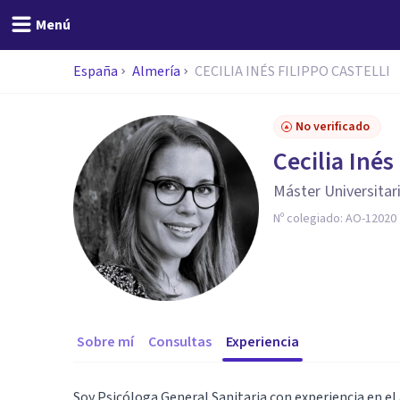
Menú
España
Almería
CECILIA INÉS FILIPPO CASTELLI
No verificado
Cecilia Inés
Máster Universitari
Nº colegiado:
AO-12020
Sobre mí
Consultas
Experiencia
Soy Psicóloga General Sanitaria con experiencia en e