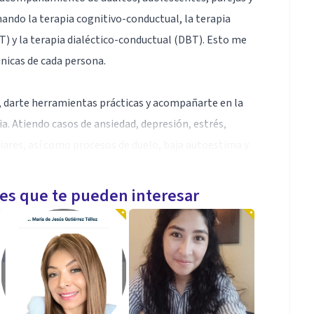
ando la terapia cognitivo-conductual, la terapia
) y la terapia dialéctico-conductual (DBT). Esto me
nicas de cada persona.
e, darte herramientas prácticas y acompañarte en la
ia. Atiendo casos de ansiedad, depresión, estrés,
iares, así como procesos de duelo, baja autoestima y
les que te pueden interesar
la evidencia científica. Para mí es fundamental que la
 donde puedas expresarte sin juicios y avanzar a tu
en la evaluación y tratamiento de dificultades