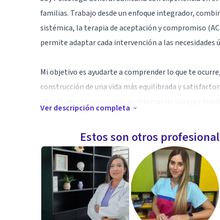
familias. Trabajo desde un enfoque integrador, combin
sistémica, la terapia de aceptación y compromiso (ACT
permite adaptar cada intervención a las necesidades ú
Mi objetivo es ayudarte a comprender lo que te ocurr
construcción de una vida más equilibrada y satisfactor
dificultades emocionales, problemas de pareja y famil
Ver descripción completa
problemas de regulación emocional.
Estos son otros profesiona
Creo en una atención cercana, actualizada y basada en 
terapia sea un espacio seguro, de confianza y respeto,
ritmo.
Especialidad
Como Psicóloga General Sanitaria estoy especializada 