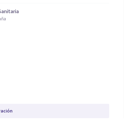
Sanitaria
aña
ración