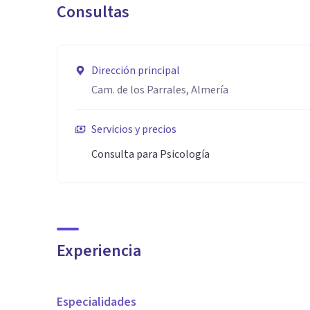
Consultas
distintos enfoques terapéuticos. Además, me esfuerzo
comprensibles que las personas puedan aplicar en su vi
apoyo real para recuperar el bienestar y afrontar los
Dirección principal
Cam. de los Parrales, Almería
Servicios y precios
Consulta para Psicología
Experiencia
Especialidades