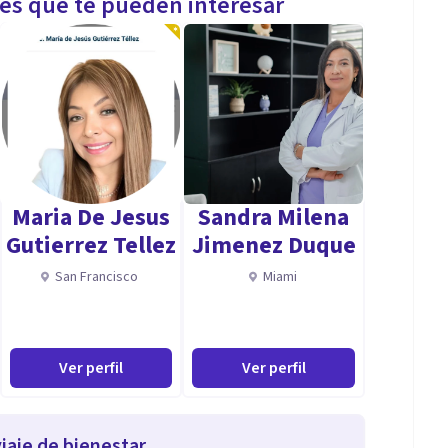
les que te pueden interesar
Maria De Jesus
Sandra Milena
Gutierrez Tellez
Jimenez Duque
San Francisco
Miami
Ver perfil
Ver perfil
iaje de bienestar