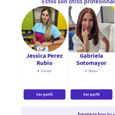
Estos son otros profesiona
Jessica Perez
Gabriela
Rubio
Sotomayor
Florida
Miami
Ver perfil
Ver perfil
Empieza hoy tu v