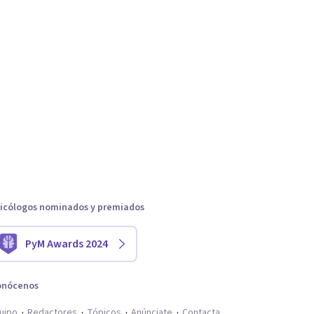
icólogos nominados y premiados
PyM Awards 2024
onócenos
uipo
Redactores
Tópicos
Anúnciate
Contacta