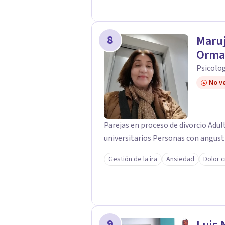
8
Maru
Orma
Psicolog
No ve
Parejas en proceso de divorcio Adu
universitarios Personas con angust
Gestión de la ira
Ansiedad
Dolor 
9