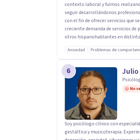
contexto laboral y fuimos realizan
seguir desarrollándonos profesional y pers
con el fin de ofrecer servicios que se ajuste
creciente demanda de servicios de p
otros hispanohablantes en distinta
idioma nativo. Los estudios científ
Ansiedad
Problemas de comportam
distancia como una alternativa a la
positivos. Respaldadas en las inves
6
en la actualidad contamos con exper
Julio
adultos en distintos países. Nuestro objetivo es contribuir a que nuestros
Psicólog
consultantes puedan construir una v
No ve
nosotras, transmitirles recursos y 
razón, estamos continuamente capac
calidad.
Soy psicólogo clínico con especiali
gestáltica y musicoterapia. Experi