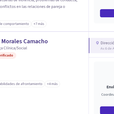
secuelas de violencia, problemas de conducta,
onflictos en las relaciones de pareja o
de comportamiento
+7 más
a Morales Camacho
Direcci
a Clínica/Social
Av.6 de 
rificado
abilidades de afrontamiento
+4 más
Enví
Coordin