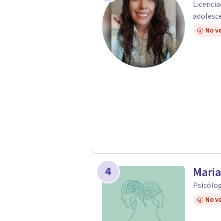
Licencia
adolesc
No ve
4
Maria
Psicólo
No ve