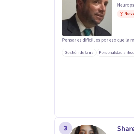
Neurops
No ve
Pensar es difícil, es por eso que la 
Gestión de la ira
Personalidad antiso
3
Share