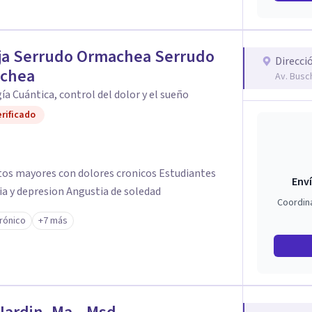
ja Serrudo Ormachea Serrudo
Direcci
chea
Av. Busc
ía Cuántica, control del dolor y el sueño
rificado
ltos mayores con dolores cronicos Estudiantes
Enví
ia y depresion Angustia de soledad
Coordin
crónico
+7 más