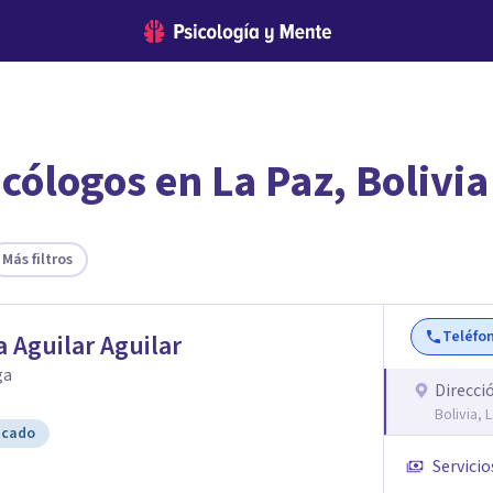
cólogos en La Paz, Bolivia
encontrar el psicólogo adecuado?
te ofreceremos los profesionales que más se ajustan a tus necesi
Más filtros
Teléfo
a Aguilar Aguilar
ga
Direcci
Bolivia, 
icado
Servicio