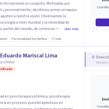
Enví
do formaciones en conjunto. Motivadas por
Coordin
onalmente, decidimos armar un equipo
n a nuestra visión. Observamos la
sicología a nivel mundial y la necesidad de
s partes del mundo, de comenzar terapia en su
leer más
icos apoyaron las intervenciones psicológicas a
iento
Personalidad borderline
+7 más
 terapia presencial, arrojando resultados
tigaciones, decidimos ampliar nuestro alcance y
iencia en el trabajo con niños, adolescentes y
 Eduardo Mariscal Lima
Direcci
o clínico
Vincenti,
ida valiosa y significativa. Es importante para
rificado
herramientas basados en la evidencia, por esta
itándonos a fin de ofrecer un servicio de alta
dad en psicoterapia sistémica, psicoterapia
Enví
encia en procesos psicoterapéuticos en
Coordin