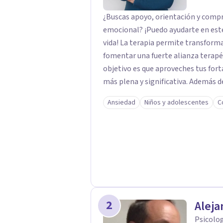
¿Buscas apoyo, orientación y compr
emocional? ¡Puedo ayudarte en este
vida! La terapia permite transformar y avanzar a tu camino de bienestar. Al
fomentar una fuerte alianza terapéu
objetivo es que aproveches tus forta
más plena y significativa. Además 
hacerle frente de manera más positiva
Ansiedad
Niños y adolescentes
C
paso hacia un cambio positivo ho
consulta, también puedes revisar m
revisa mi web: elianaaguilar.com
2
Aleja
Psicolog