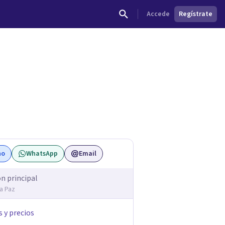
Accede
Regístrate
dades.
no
WhatsApp
Email
ón principal
La Paz
s y precios