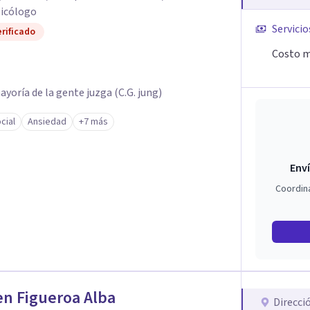
icólogo
Servicio
rificado
Costo m
mayoría de la gente juzga (C.G. jung)
cial
Ansiedad
+7 más
Enví
Coordin
n Figueroa Alba
Direcci