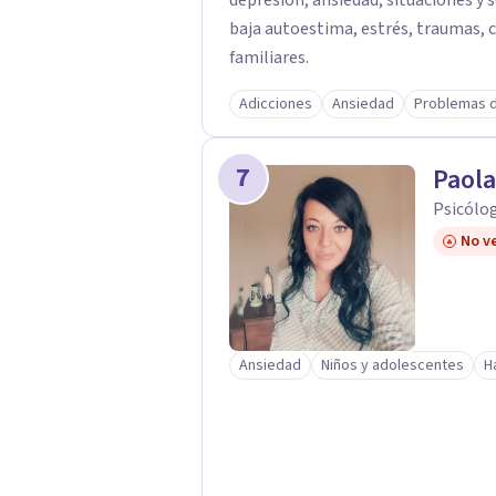
depresión, ansiedad, situaciones y 
baja autoestima, estrés, traumas, c
familiares.
Adicciones
Ansiedad
Problemas 
7
Paol
Psicólog
No ve
Ansiedad
Niños y adolescentes
H