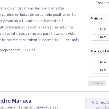
Costo m
ensión en tu camino hacia el bienestar
 camino en busca de un cambio positivo en tu
Mañana
tica basada en la confianza y el respeto, mi
13:00
lezas internas y recursos para llevar una vida
16:00
de brindarte herramientas necesarias, para
leer más
 y eficaz a los retos del día a día. ¡Da el primer
odependencia
+7 más
Martes, 11 
y mismo! Contáctame para programar una
i canal de YouTube: Supérate con Psicología o
12:00
15:00
Anterior
ndro Mariaca
Direcci
ía Clínica / Terapias Conductuales /
Av de la 