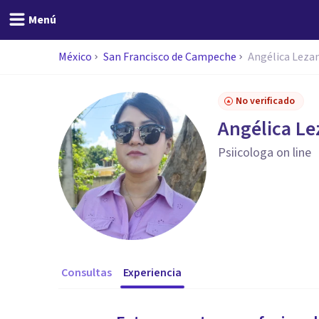
Menú
México
San Francisco de Campeche
Angélica Lez
No verificado
Angélica L
Psiicologa on line
Consultas
Experiencia