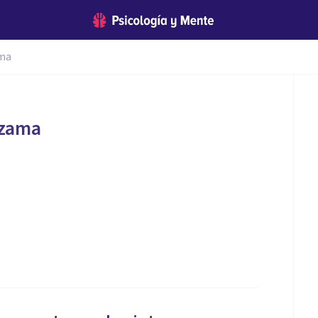
ama
ezama