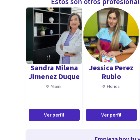
Estos son otros profesiona
Sandra Milena
Jessica Perez
Jimenez Duque
Rubio
Miami
Florida
Ver perfil
Ver perfil
Empieza hoy tu v