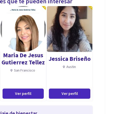
les que te pueden interesar
Maria De Jesus
Jessica Briseño
Gutierrez Tellez
Austin
San Francisco
Ver perfil
Ver perfil
iaje de bienestar