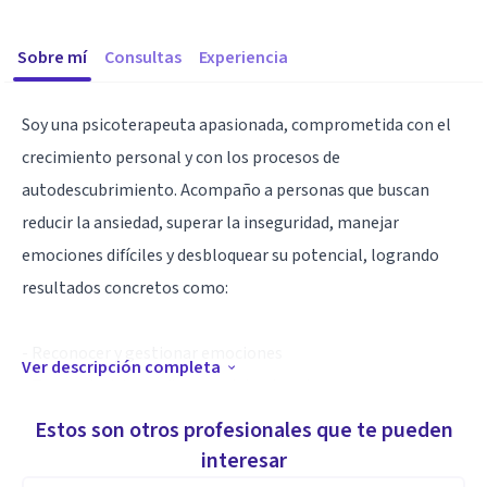
Sobre mí
Consultas
Experiencia
Soy una psicoterapeuta apasionada, comprometida con el
crecimiento personal y con los procesos de
autodescubrimiento. Acompaño a personas que buscan
reducir la ansiedad, superar la inseguridad, manejar
emociones difíciles y desbloquear su potencial, logrando
resultados concretos como:
- Reconocer y gestionar emociones
Ver descripción completa
- Tomar decisiones firmes y dejar de sobrepensar
- Establecer límites sin culpa y mejorar relaciones
Estos son otros profesionales que te pueden
- Encontrar motivación y claridad en su camino personal y
interesar
profesional