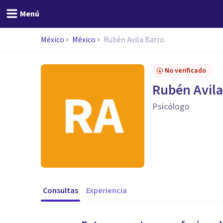
Menú
México
México
Rubén Avila Barro
No verificado
Rubén Avila
Psicólogo
Consultas
Experiencia