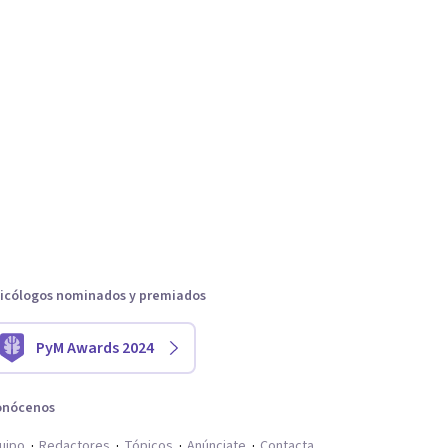
icólogos nominados y premiados
PyM Awards 2024
onócenos
uipo
Redactores
Tópicos
Anúnciate
Contacta