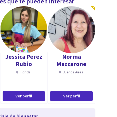
les que te pueden interesar
Jessica Perez
Norma
Rubio
Mazzarone
Florida
Buenos Aires
Ver perfil
Ver perfil
iaje de bienestar