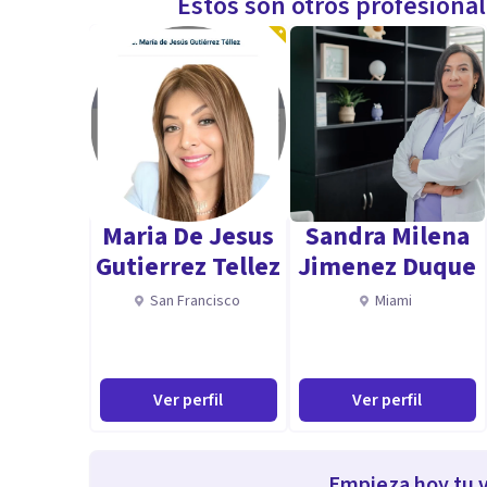
Estos son otros profesiona
Maria De Jesus
Sandra Milena
Gutierrez Tellez
Jimenez Duque
San Francisco
Miami
Ver perfil
Ver perfil
Empieza hoy tu v