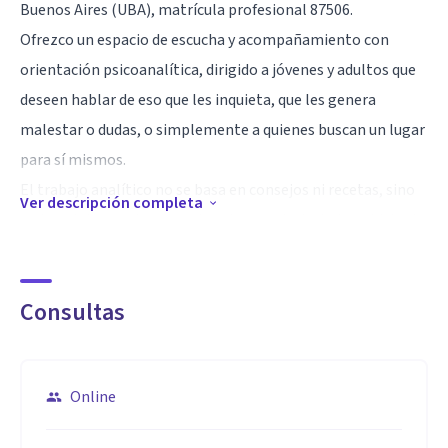
Buenos Aires (UBA), matrícula profesional 87506.
Ofrezco un espacio de escucha y acompañamiento con
orientación psicoanalítica, dirigido a jóvenes y adultos que
deseen hablar de eso que les inquieta, que les genera
malestar o dudas, o simplemente a quienes buscan un lugar
para sí mismos.
El trabajo analítico no se basa en consejos ni recetas, sino
Ver descripción completa
en la palabra: en lo que cada quien puede decir de su historia,
de su deseo, de su malestar... En el encuentro con un
analista se abre la posibilidad de pensar de otro modo eso
Consultas
que hasta ahora parecía sin salida.
Especialidad
A veces el motivo de consulta aparece bajo la forma de
Online
ansiedad, angustia, insomnio, conflictos vinculares o