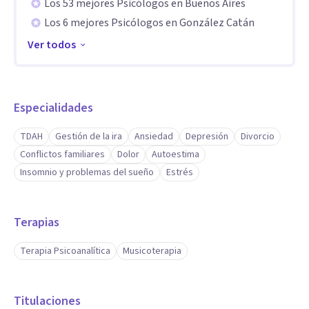
Los 53 mejores Psicólogos en Buenos Aires
singular, más acorde al deseo de cada uno.
Los 6 mejores Psicólogos en González Catán
Ver todos
Especialidades
TDAH
Gestión de la ira
Ansiedad
Depresión
Divorcio
Conflictos familiares
Dolor
Autoestima
Insomnio y problemas del sueño
Estrés
Terapias
Terapia Psicoanalítica
Musicoterapia
Titulaciones