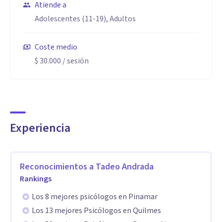
dificultades para tomar decisiones, entre tantas otras
Atiende a
posibilidades. Pero más allá del síntoma, el análisis busca
Adolescentes (11-19), Adultos
escuchar lo que hay detrás: la lógica propia de ese malestar,
Coste medio
de eso que se repite sin que uno pueda entender su causa, y
$ 30.000
/ sesión
que puede transformarse a partir de la palabra. Por
ejemplificarlo brevemente podemos pensar en el
característico "¿por qué siempre me pasa/hago tal cosa?".
El trabajo analítico apuesta a responder este interrogante,
a poder poner palabras ahí donde no las había.
Experiencia
Aptitudes
Trabajo de manera online, brindando un espacio cuidado y
Reconocimientos a
Tadeo Andrada
Rankings
confidencial, donde cada persona pueda hablar libremente y
sin prejuicios. El objetivo no es ajustarse a un ideal sino
Los 8 mejores psicólogos en Pinamar
abrir la posibilidad de vivir de un modo más propio y
Los 13 mejores Psicólogos en Quilmes