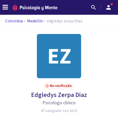
Colombia
Medellín
edgledys zerpa Diaz
No verificado
Edgledys Zerpa Diaz
Psicologo clinico
Nº colegiado:
Cez.4219