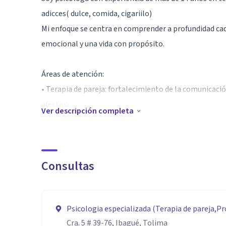
adicces( dulce, comida, cigariilo)
Mi enfoque se centra en comprender a profundidad cada
emocional y una vida con propósito.
Áreas de atención:
• Terapia de pareja: fortalecimiento de la comunicació
afectivo.
Ver descripción completa
• Problemas de comportamiento: acompañamiento psic
dificultades en la convivencia.
• Desmotivación y falta de propósito: orientación para 
Consultas
• Depresión: acompañamiento terapéutico enfocado en
pensamientos y recuperación del ánimo.
• Ansiedad: herramientas prácticas para el manejo del
Psicologia especializada (Terapia de pareja,
de ansiedad.
Sobrepeso, Psicologia juridica / Forense, Perit
Cra. 5 # 39-76, Ibagué, Tolima