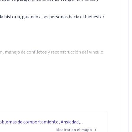
 historia, guiando a las personas hacia el bienestar
n, manejo de conflictos y reconstrucción del vínculo
ológico en casos de impulsividad, agresividad o
recuperar el interés, la energía y el sentido de vida.
 la gestión emocional, reestructuración de
 estrés, preocupaciones constantes y síntomas físicos
Problemas de comportamiento, Ansiedad,
ajes, Psicologia deportiva, Habilidades
Mostrar en el mapa