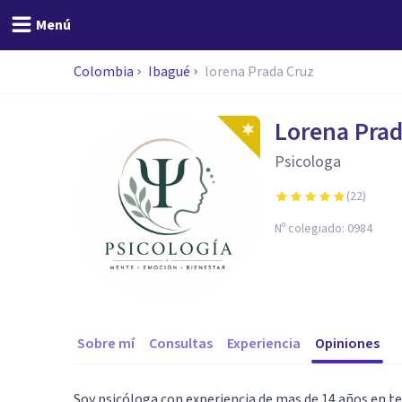
Menú
Colombia
Ibagué
lorena Prada Cruz
Lorena Prad
Psicologa
(
22
)
Nº colegiado:
0984
Sobre mí
Consultas
Experiencia
Opiniones
Soy psicóloga con experiencia de mas de 14 años en 