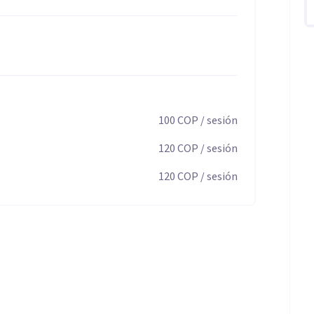
con su bienestar, construir relaciones más sanas y
S AYUDA EN :
100
COP
/ sesión
U PAREJA Y LO MAS IMPORTANTE TU RELACION
120
COP
/ sesión
120
COP
/ sesión
cología cognitivo-conductual (si ese es tu enfoque,
ategias de inteligencia emocional, buscando que cada
ología holística