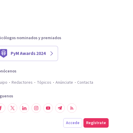
icólogos nominados y premiados
PyM Awards 2024
onócenos
uipo
Redactores
Tópicos
Anúnciate
Contacta
íguenos
Accede
Regístrate