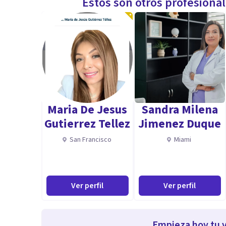
Estos son otros profesiona
Maria De Jesus
Sandra Milena
Gutierrez Tellez
Jimenez Duque
San Francisco
Miami
Ver perfil
Ver perfil
Empieza hoy tu v