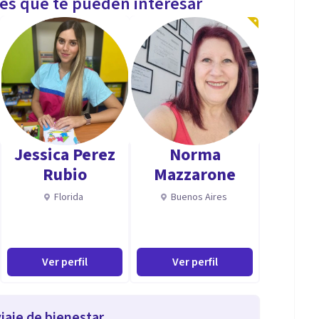
les que te pueden interesar
Jessica Perez
Norma
Rubio
Mazzarone
Florida
Buenos Aires
Ver perfil
Ver perfil
iaje de bienestar