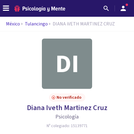
México
Tulancingo
DIANA iVETH MARTINEZ CRUZ
No verificado
Diana Iveth Martinez Cruz
Psicología
Nº colegiado:
15139771