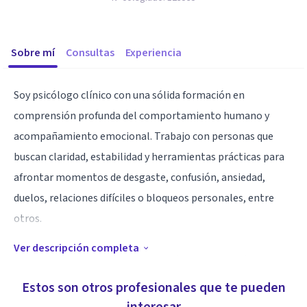
Sobre mí
Consultas
Experiencia
Soy psicólogo clínico con una sólida formación en
comprensión profunda del comportamiento humano y
acompañamiento emocional. Trabajo con personas que
buscan claridad, estabilidad y herramientas prácticas para
afrontar momentos de desgaste, confusión, ansiedad,
duelos, relaciones difíciles o bloqueos personales, entre
otros.
Ver descripción completa
Mi enfoque combina sensibilidad clínica con un método
estructurado: escucho, analizo y traduzco lo que ocurre
Estos son otros profesionales que te pueden
internamente en acciones concretas que permitan