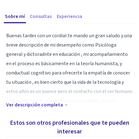
Sobre mí
Consultas
Experiencia
Buenas tardes con un cordial te mando un gran saludo y una
breve descripción de mi desempeño como Psicóloga
general y dictoradnte en educación , mi acompañamiento
en el proceso es básicamente en la teoría humanista, y
conductual cognitivo para ofrecerte la empatía de conocer
tu situación , es bien cierto que la vida de la tecnología y
estos años es un avance pero el contacto con el ser humano
y ayudarle cuando nos sentimos abrumados , no nos
Ver descripción completa
permite muchas veces compartir con alguien que ha
estudiado al ser humano entre varias corrientes
Estos son otros profesionales que te pueden
psicológicas y que esto abre un abanico de un encuentro
interesar
primeramente contigo para guiarte y saber que eres un