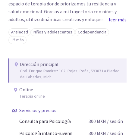
espacio de terapia donde priorizamos tu resiliencia y
salud emocional. Gracias a mi trayectoria con niños y
adultos, utilizo dinámicas creativas y enfoques adaptados
leer más
a tus necesidades específicas. Estoy aquí para escucharte
Ansiedad
Niños y adolescentes
Codependencia
y brindarte las herramientas necesarias para fortalecer
+5 más
tu paz mental.
Dirección principal
Gral. Enrique Ramírez 102, Rojas, Peña, 59387 La Piedad
de Cabadas, Mich.
Online
Terapia online
Servicios y precios
Consulta para Psicología
300
MXN
/ sesión
Psicología infanto-juvenil
300
MXN
/ sesión