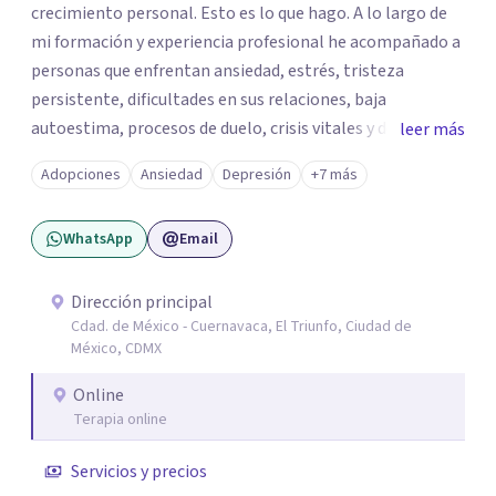
crecimiento personal. Esto es lo que hago. A lo largo de
mi formación y experiencia profesional he acompañado a
personas que enfrentan ansiedad, estrés, tristeza
persistente, dificultades en sus relaciones, baja
autoestima, procesos de duelo, crisis vitales y desafíos
leer más
relacionados con la adaptación a nuevas etapas de la vida.
Adopciones
Ansiedad
Depresión
+7 más
Mi enfoque se basa en la escucha empática, el respeto por
la historia de cada persona y el trabajo conjunto para
WhatsApp
Email
desarrollar herramientas que favorezcan el bienestar
emocional y una mejor calidad de vida. Creo firmemente
que buscar ayuda psicológica es un acto de valentía y
Dirección principal
Cdad. de México - Cuernavaca, El Triunfo, Ciudad de
autocuidado. Mi objetivo es acompañarte para que puedas
México, CDMX
comprender mejor lo que estás viviendo, fortalecer tus
recursos personales y construir una vida más plena y
Online
congruente con tus necesidades y valores.
Terapia online
Servicios y precios