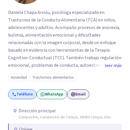
Daniela Chapa Arvizu, psicóloga especializada en
Trastornos de la Conducta Alimentaria (TCA) en niños,
adolescentes y adultos. Acompaño procesos de anorexia,
bulimia, alimentación emocional y dificultades
relacionadas con la imagen corporal, desde un enfoque
basado en evidencia con herramientas de la Terapia
Cognitivo-Conductual (TCC). También trabajo regulación
emocional, problemas de conducta, autoestima y
leer más
desarrollo de habilidades sociales y emocionales en
Ansiedad
Trastornos alimentarios
población infantil y juvenil. Me mantengo en constante
formación y actualización para brindar el
Teléfono
WhatsApp
Email
acompañamiento más efectivo a cada persona. Ofrezco
un espacio de apoyo, educación sobre salud mental y
alimentación consciente, adaptado a las necesidades de
Dirección principal
Campestre, Campestre de Celaya, 38080 Celaya, Gto.
cada paciente y su familia. Atiendo de forma online.
Puedes reservar tu primera sesión directamente desde mi
Online