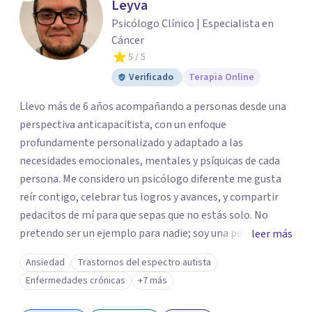
Leyva
Psicólogo Clínico | Especialista en
Cáncer
5
/ 5
Verificado
Terapia Online
Llevo más de 6 años acompañando a personas desde una
perspectiva anticapacitista, con un enfoque
profundamente personalizado y adaptado a las
necesidades emocionales, mentales y psíquicas de cada
persona. Me considero un psicólogo diferente me gusta
reír contigo, celebrar tus logros y avances, y compartir
pedacitos de mí para que sepas que no estás solo. No
pretendo ser un ejemplo para nadie; soy una persona que
leer más
también sufre, llora, ríe y grita. Para mí, tu salud, tu paz y
Ansiedad
Trastornos del espectro autista
tu tranquilidad siempre estarán por encima de lo
Enfermedades crónicas
+7 más
económico. A lo largo de mi camino he cuestionado
muchas de las reglas rígidas que aprendí en la formación