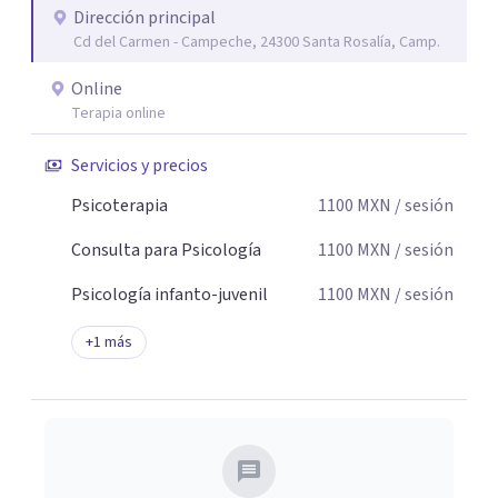
Dirección principal
seguridad emocional y una dirección firme de tu proceso
Cd del Carmen - Campeche, 24300 Santa Rosalía, Camp.
de cambio.
Online
Terapia online
Servicios y precios
Psicoterapia
1100
MXN
/ sesión
Consulta para Psicología
1100
MXN
/ sesión
Psicología infanto-juvenil
1100
MXN
/ sesión
+
1
más