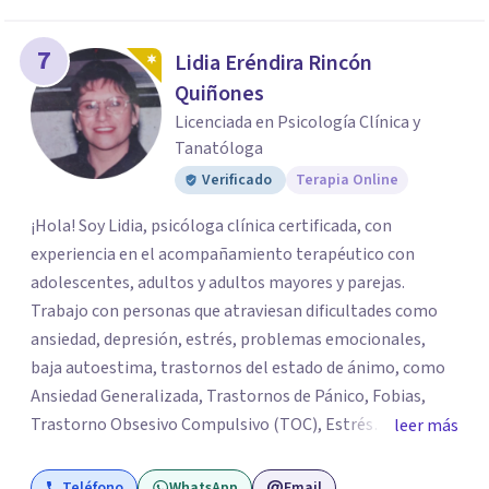
7
Lidia Eréndira Rincón
Quiñones
Licenciada en Psicología Clínica y
Tanatóloga
Verificado
Terapia Online
¡Hola! Soy Lidia, psicóloga clínica certificada, con
experiencia en el acompañamiento terapéutico con
adolescentes, adultos y adultos mayores y parejas.
Trabajo con personas que atraviesan dificultades como
ansiedad, depresión, estrés, problemas emocionales,
baja autoestima, trastornos del estado de ánimo, como
Ansiedad Generalizada, Trastornos de Pánico, Fobias,
Trastorno Obsesivo Compulsivo (TOC), Estrés
leer más
Postraumático, Trastorno de Déficit Atención con
Hiperactividad o sin hiperactividad (TDAH) en
Teléfono
WhatsApp
Email