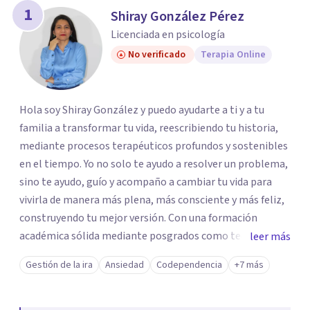
1
Shiray González Pérez
Licenciada en psicología
No verificado
Terapia Online
Hola soy Shiray González y puedo ayudarte a ti y a tu
familia a transformar tu vida, reescribiendo tu historia,
mediante procesos terapéuticos profundos y sostenibles
en el tiempo. Yo no solo te ayudo a resolver un problema,
sino te ayudo, guío y acompaño a cambiar tu vida para
vivirla de manera más plena, más consciente y más feliz,
construyendo tu mejor versión. Con una formación
académica sólida mediante posgrados como terapeuta
leer más
breve, familiar e infantil, así como con respaldo
Gestión de la ira
Ansiedad
Codependencia
+7 más
profesional y experiencia clínica de más de 26 años y
personal te acompaño en el proceso con empatía
auténtica y comunicación clara y directa para darte