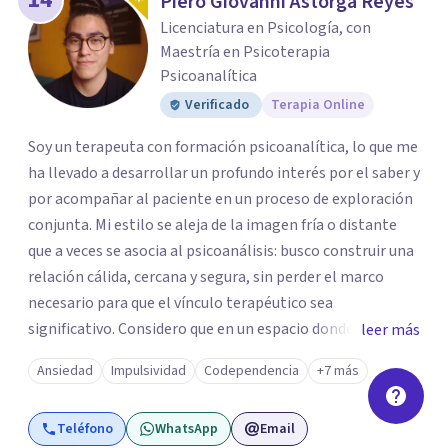
Piero Giovanni Astorga Reyes
Licenciatura en Psicología, con
Maestría en Psicoterapia
Psicoanalítica
Verificado
Terapia Online
Soy un terapeuta con formación psicoanalítica, lo que me
ha llevado a desarrollar un profundo interés por el saber y
por acompañar al paciente en un proceso de exploración
conjunta. Mi estilo se aleja de la imagen fría o distante
que a veces se asocia al psicoanálisis: busco construir una
relación cálida, cercana y segura, sin perder el marco
necesario para que el vínculo terapéutico sea
significativo. Considero que en un espacio donde uno
leer más
puede sentirse acompañado y escuchado, es posible
Ansiedad
Impulsividad
Codependencia
+7 más
mirar con honestidad cómo nos vinculamos afuera, qué se
repite, qué duele, y qué puede transformarse. En mi
Teléfono
WhatsApp
Email
consultorio hay lugar para todo: risas, tristezas, enojos y