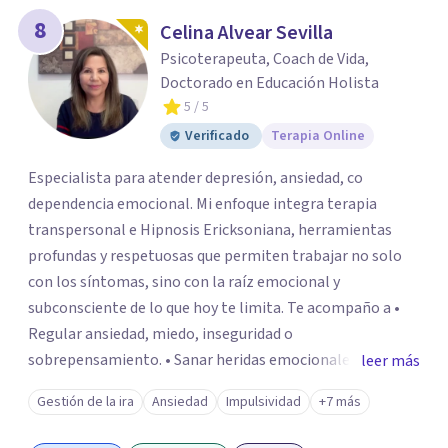
8
Celina Alvear Sevilla
Psicoterapeuta, Coach de Vida,
Doctorado en Educación Holista
5
/ 5
Verificado
Terapia Online
Especialista para atender depresión, ansiedad, co
dependencia emocional. Mi enfoque integra terapia
transpersonal e Hipnosis Ericksoniana, herramientas
profundas y respetuosas que permiten trabajar no solo
con los síntomas, sino con la raíz emocional y
subconsciente de lo que hoy te limita. Te acompaño a •
Regular ansiedad, miedo, inseguridad o
sobrepensamiento. • Sanar heridas emocionales y
leer más
fortalecer tu autoestima. . Comprender por qué repites
Gestión de la ira
Ansiedad
Impulsividad
+7 más
ciertos patrones o emociones. Puedes superar lo que te
preocupa y lograr tus objetivos más pronto de lo que