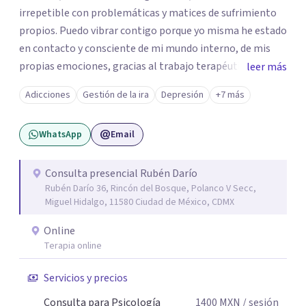
irrepetible con problemáticas y matices de sufrimiento
propios. Puedo vibrar contigo porque yo misma he estado
en contacto y consciente de mi mundo interno, de mis
propias emociones, gracias al trabajo terapéutico que he
leer más
llevado como parte de mi formación como
Adicciones
Gestión de la ira
Depresión
+7 más
psicoterapeuta, lo que me permitirá comprenderte
mejor. Nadie puede entender al otro si no se ha puesto en
WhatsApp
Email
contacto consigo mismo. Me gustaría acompañarte en
un camino de crecimiento y de conocimiento. Si por algún
motivo la vida te esta poniendo retos difíciles estoy aquí
Consulta presencial Rubén Darío
Rubén Darío 36, Rincón del Bosque, Polanco V Secc,
para acompañarte y buscar las mejores soluciones. Si
Miguel Hidalgo, 11580 Ciudad de México, CDMX
estas sufriendo puedo ayudarte a aminorarlo y resolverlo
a través del trabajo conjunto de recordar, reacomodar,
Online
resignificar y elaborar, para que puedas sentirte mejor,
Terapia online
ser mas productivo y en general tener una vida más feliz.
Servicios y precios
Mi lema es: PUEDES ESTAR MEJOR.
Consulta para Psicología
1400
MXN
/ sesión