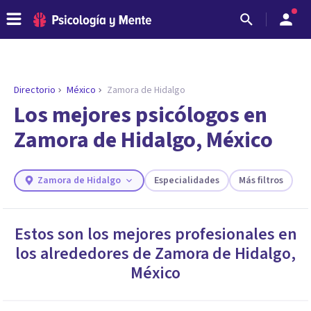
Directorio
México
Zamora de Hidalgo
ENCONTRAR MI TERAPEUTA
¿Necesitas ayuda para encontrar el
Los mejores psicólogos en
psicólogo adecuado?
Zamora de Hidalgo, México
Responde a unas breves preguntas y te ofreceremos
los profesionales que más se ajustan a tus
necesidades.
Zamora de Hidalgo
Especialidades
Más filtros
Responder cuestionario
Estos son los mejores profesionales en
los alrededores de
Zamora de Hidalgo
,
México