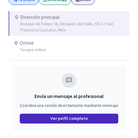
adolescentes y adultos, situaciones de duelo o pérdidas
significativas. Mi objetivo es brindar un espacio seguro,
Dirección principal
empático y de confianza, donde cada persona pueda
Bosque de Felipe 38, Bosques del Valle, 55717 San
expresar lo que está viviendo y encontrar herramientas
Francisco Coacalco, Méx.
para comprenderse mejor y afrontar sus desafíos.
Online
Acompaño procesos de desarrollo personal,
Terapia online
fortalecimiento de habilidades emocionales y
construcción de recursos para mejorar la calidad de vida.
Envía un mensaje al profesional
Coordina una sesión directamente mediante mensaje
Ver perfil completo