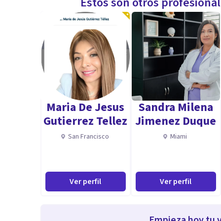
Estos son otros profesiona
Maria De Jesus
Sandra Milena
Gutierrez Tellez
Jimenez Duque
San Francisco
Miami
Ver perfil
Ver perfil
Empieza hoy tu v