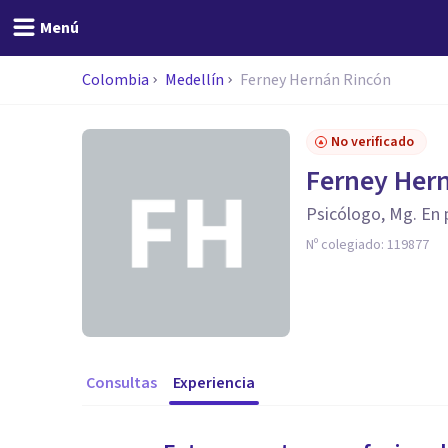
Menú
Colombia
Medellín
Ferney Hernán Rincón
No verificado
Ferney Her
Psicólogo, Mg. En p
Nº colegiado:
119877
Consultas
Experiencia