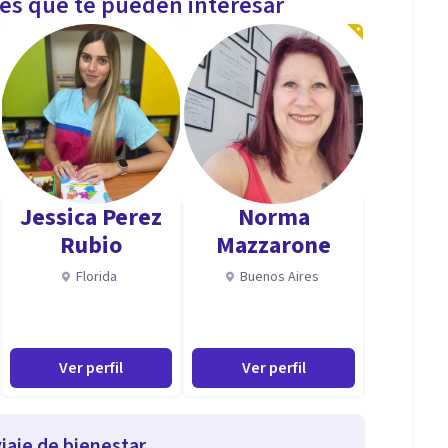
les que te pueden interesar
Jessica Perez
Norma
Rubio
Mazzarone
Florida
Buenos Aires
Ver perfil
Ver perfil
iaje de bienestar