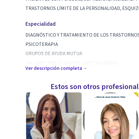
TRASTORNOS LÍMITE DE LA PERSONALIDAD, ESQUI
Especialidad
DIAGNÓSTICO Y TRATAMIENTO DE LOS TRASTORNO
PSICOTERAPIA
GRUPOS DE AYUDA MUTUA
TALLERES PSICOLÓGICOS ESPECIALIZADOS
Ver descripción completa
Aptitudes
Estos son otros profesiona
VOCACIÓN DE SERVICIO, AMABILIDAD Y BUEN TRATO