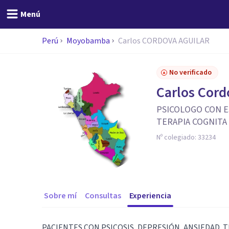
Menú
Perú
Moyobamba
Carlos CORDOVA AGUILAR
No verificado
Carlos Cord
PSICOLOGO CON ES
TERAPIA COGNIT
Nº colegiado:
33234
Sobre mí
Consultas
Experiencia
PACIENTES CON PSICOSIS, DEPRESIÓN, ANSIEDAD.