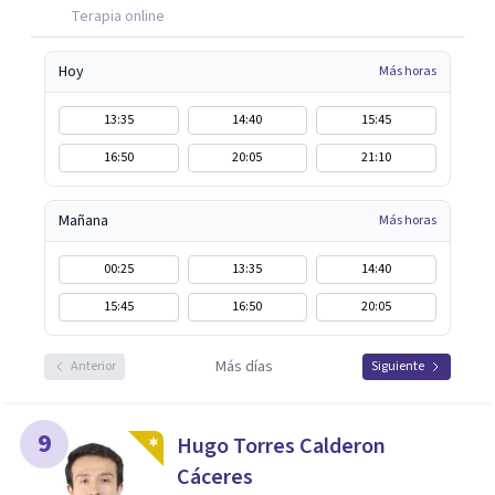
Terapia online
Hoy
Más horas
13:35
14:40
15:45
16:50
20:05
21:10
Mañana
Más horas
00:25
13:35
14:40
15:45
16:50
20:05
Más días
Anterior
Siguiente
9
Hugo Torres Calderon
Cáceres