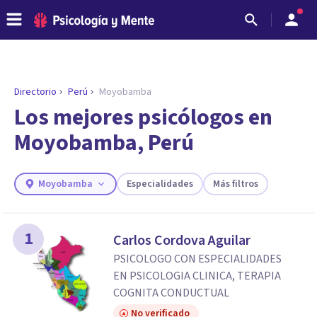
Directorio
Perú
Moyobamba
Los mejores psicólogos en
Moyobamba, Perú
Moyobamba
Especialidades
Más filtros
1
Carlos Cordova Aguilar
ENCONTRAR MI TERAPEUTA
PSICOLOGO CON ESPECIALIDADES
¿Necesitas ayuda para encontrar el
EN PSICOLOGIA CLINICA, TERAPIA
psicólogo adecuado?
COGNITA CONDUCTUAL
Responde a unas breves preguntas y te ofreceremos
No verificado