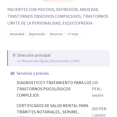
los profesionales que más se ajustan a tus
necesidades.
PACIENTES CON PSICOSIS, DEPRESIÓN, ANSIEDAD.
TRASTORNOS OBSESIVOS COMPULSIVOS, TRASTORNOS
Responder cuestionario
LÍMITE DE LA PERSONALIDAD, ESQUIZOFRENIA
Ansiedad
Depresión
Divorcio
+7 más
Dirección principal
Jr. Manuel del Águila, Moyobamba 22001
Servicios y precios
DIAGNOSTICO Y TRATAMIENTO PARA LOS
100
TRASTORNOS PSICOLÓGICOS
PEN
/
COMPLEJOS
sesión
CERTIFICADOS DE SALUD MENTAL PARA
250
PEN
TRÁMITES NOTARIALES , SERUMS ,
/ sesión