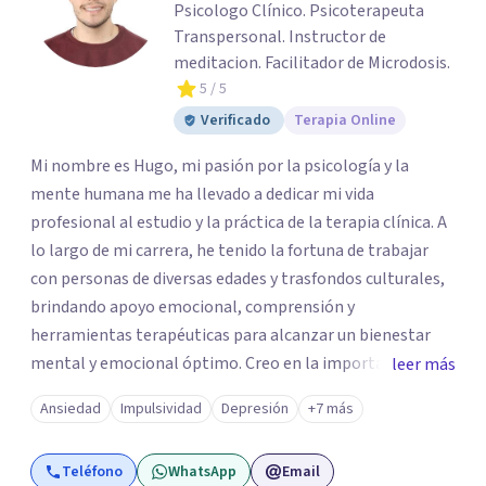
Psicologo Clínico. Psicoterapeuta
Transpersonal. Instructor de
meditacion. Facilitador de Microdosis.
5
/ 5
Verificado
Terapia Online
Mi nombre es Hugo, mi pasión por la psicología y la
mente humana me ha llevado a dedicar mi vida
profesional al estudio y la práctica de la terapia clínica. A
lo largo de mi carrera, he tenido la fortuna de trabajar
con personas de diversas edades y trasfondos culturales,
brindando apoyo emocional, comprensión y
herramientas terapéuticas para alcanzar un bienestar
mental y emocional óptimo. Creo en la importancia de
leer más
abordar a cada individuo de manera integral,
Ansiedad
Impulsividad
Depresión
+7 más
reconociendo la conexión entre mente, cuerpo y espíritu
en el proceso de sanación. Mi compromiso con el
Teléfono
WhatsApp
Email
bienestar de mis actientes es inquebrantable, y estoy en