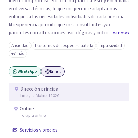
fuerte compromiso ético en mi práctica. Estoy entrenada
en diversas técnicas, lo que me permite adaptar mis
enfoques a las necesidades individuales de cada persona.
Mi experiencia permite que mis consultantes y/o
pacientes con alteraciones psicológicas y nutricionales
leer más
regresen al equilibrio emocional y físico deseado. Me
Ansiedad
Trastornos del espectro autista
Impulsividad
considero empática y me esfuerzo por establecer
+7 más
relaciones terapéuticas efectivas, facilitando un espacio
seguro y acogedor para explorar los obstáculos que se
WhatsApp
Email
presenten y alcanzar las metas. Estoy aquí para
acompañarte en tu camino hacia el bienestar. Deseosa de
conocer tu historia y apoyarte en el proceso de cambio.
Dirección principal
Lima, La Molina 15026
Online
Terapia online
Servicios y precios