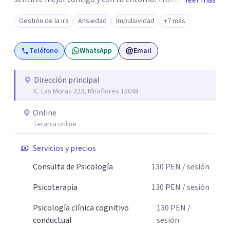
leer más
un enfoque integrador con técnicas Cognitivo-
Gestión de la ira
Ansiedad
Impulsividad
+7 más
Conductuales, Arteterapia Gestalt y Terapia de Familia y
Pareja, adaptando cada proceso a tus necesidades.
Teléfono
WhatsApp
Email
Acompaño a adultos que atraviesan ansiedad, depresión,
estrés, dificultades emocionales o relacionales, falta de
motivación y otras situaciones que interfieren en su vida
Dirección principal
C. Las Moras 323, Miraflores 15048
personal, familiar, laboral o social. Si deseas iniciar este
proceso, estaré gustosa de acompañarte.
Online
Terapia online
Servicios y precios
Consulta de Psicología
130
PEN
/ sesión
Psicoterapia
130
PEN
/ sesión
Psicología clínica cognitivo
130
PEN
/
conductual
sesión