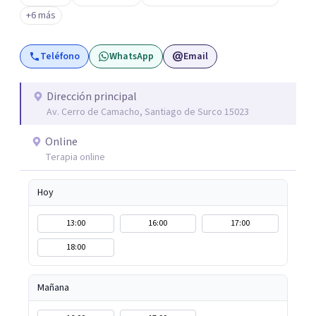
para ir más allá del síntoma y descubrir qué hay detrás.
+6 más
Mis sesiones son un espacio seguro, empático y sin
juicios, donde tu historia tiene un lugar y tu
Teléfono
WhatsApp
Email
transformación es posible. Si estás listo para priorizarte
y empezar un camino profundo, real y sostenible hacia tu
bienestar, será un honor acompañarte. Agenda tu
Dirección principal
Av. Cerro de Camacho, Santiago de Surco 15023
primera sesión y empecemos juntos este viaje.
Online
Terapia online
Hoy
13:00
16:00
17:00
18:00
Mañana