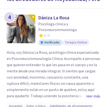
4
Dániza La Rosa
Psicóloga clínica y
Psiconeuroinmunologa
5
/ 5
Verificado
Terapia Online
Hola, soy Dániza La Rosa, psicóloga clínica especializada
en Psiconeuroinmunología Clínica. Acompaño a personas
que quieren entender lo que les pasa en el cuerpo y en la
mente desde una mirada integral. Si sientes que cargas
con ansiedad, insomnio, cansancio constante, una
ruptura difícil, malestares físicos sin causa aparente o
simplemente estás en un punto de quiebre, estoy aquí
para ayudarte. Trabajo uniendo la psicoterapia con el
leer más
conocimiento del sistema inmune, hormonal y nervioso,
Ansiedad
Dolor crónico
Habilidades de afrontamiento