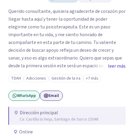
Querido consultante, quisiera agradecerte de corazón por
llegar hasta aquí y tener la oportunidad de poder
elegirme como tu psicoterapeuta. Este es un paso
importante en tu vida, y me siento honrado de
acompañarte en esta parte de tu camino. Tu valiente
decisión de buscar apoyo refleja un deseo de crecer y
sanar, y eso es algo extraordinario. Quiero que sepas que
desde la primera sesión este será un espacio seguro
leer más
donde podrás expresar lo que sientes y piensas sin juicio.
TDAH
Adicciones
Gestión de la ira
+7 más
Sabes que cada persona es única y va a su propio ritmo,
como tal valoraré tu tiempo, espacio y decisión de
WhatsApp
Email
compartir tu historia conmigo. Estaré aquí para
escucharte.
Dirección principal
Ca. Castilla la Vieja, Santiago de Surco 15048
Online