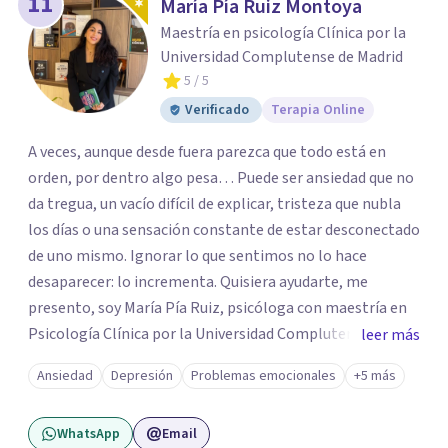
11
María Pía Ruiz Montoya
Maestría en psicología Clínica por la
Universidad Complutense de Madrid
5
/ 5
Verificado
Terapia Online
A veces, aunque desde fuera parezca que todo está en
orden, por dentro algo pesa… Puede ser ansiedad que no
da tregua, un vacío difícil de explicar, tristeza que nubla
los días o una sensación constante de estar desconectado
de uno mismo. Ignorar lo que sentimos no lo hace
desaparecer: lo incrementa. Quisiera ayudarte, me
presento, soy María Pía Ruiz, psicóloga con maestría en
Psicología Clínica por la Universidad Complutense de
leer más
Madrid formación en Terapia de Aceptación y
Ansiedad
Depresión
Problemas emocionales
+5 más
Compromiso, mindfulness y psicología contextual.
Cuento con más de 5 años de experiencia atendiendo a
WhatsApp
Email
niños, adolescentes y adultos de forma presencial y