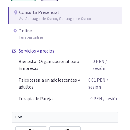
online. Mi objetivo es ayudarte a construir una vida con
sentido, incluso en medio de las dificultades. En lugar de
Consulta Presencial
Av. Santiago de Surco, Santiago de Surco
luchar contra tus pensamientos o emociones, te guiaré a
relacionarte con ellos de una manera diferente, liberando
Online
espacio para lo que de verdad importa. El cambio
Terapia online
empieza cuando das el primer paso. Aquí tienes un
espacio seguro para hacerlo.
Servicios y precios
Bienestar Organizacional para
0
PEN
/
Empresas
sesión
Psicoterapia en adolescentes y
0.01
PEN
/
adultos
sesión
Terapia de Pareja
0
PEN
/ sesión
Hoy
19:00
20:00