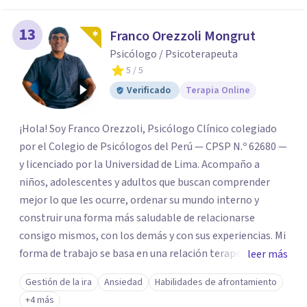
13
Franco Orezzoli Mongrut
Psicólogo / Psicoterapeuta
5
/ 5
Verificado
Terapia Online
¡Hola! Soy Franco Orezzoli, Psicólogo Clínico colegiado
por el Colegio de Psicólogos del Perú — CPSP N.º 62680 —
y licenciado por la Universidad de Lima. Acompaño a
niños, adolescentes y adultos que buscan comprender
mejor lo que les ocurre, ordenar su mundo interno y
construir una forma más saludable de relacionarse
consigo mismos, con los demás y con sus experiencias. Mi
forma de trabajo se basa en una relación terapéutica
leer más
cercana, genuina y respetuosa, donde puedas expresarte
Gestión de la ira
Ansiedad
Habilidades de afrontamiento
con libertad, sin juicios y a tu propio ritmo.
+4 más