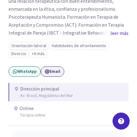
una relación terapéutica con buen entendimiento,
enmarcada en la ética, confianza y profesionalismo.
Psicoterapeuta Humanista. Formación en Terapia de
Aceptación y Compromiso (ACT). Formación en Terapia
Integral de Pareja (IBCT - Integrative Behavioral Couple
leer más
Therapy). Formación en Terapia de esquemas por CETEP.
Orientación laboral
Habilidades de afrontamiento
Formación en Entrenamiento en Habilidades. Formación
Divorcio
+6 más
en Análisis de la conducta. Formación en Terapia
Dialéctica Conductual - DBT. Formación en Terapia de
WhatsApp
Email
Familia y Pareja.
Dirección principal
Av. Brasil, Magdalena del Mar
Online
Terapia online