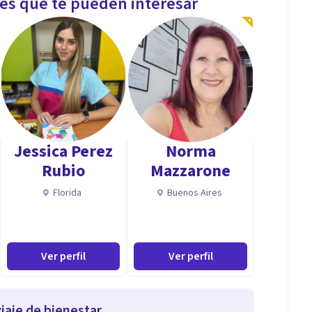
les que te pueden interesar
Jessica Perez
Norma
Rubio
Mazzarone
Florida
Buenos Aires
Ver perfil
Ver perfil
iaje de bienestar