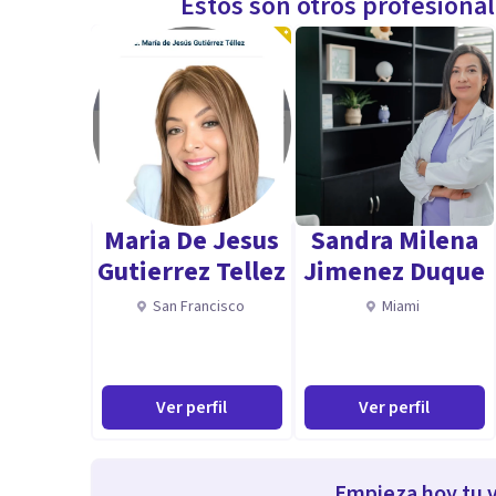
Estos son otros profesiona
Maria De Jesus
Sandra Milena
Gutierrez Tellez
Jimenez Duque
San Francisco
Miami
Ver perfil
Ver perfil
Empieza hoy tu v