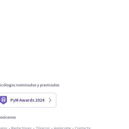
icólogos nominados y premiados
PyM Awards 2024
onócenos
uipo
Redactores
Tópicos
Anúnciate
Contacta