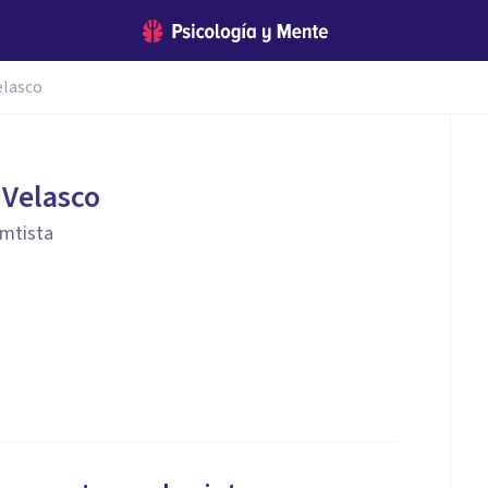
elasco
 Velasco
emtista