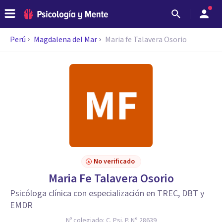
Perú
Magdalena del Mar
Maria fe Talavera Osorio
No verificado
Maria Fe Talavera Osorio
Psicóloga clínica con especialización en TREC, DBT y
EMDR
Nº colegiado:
C. Psi. P. N° 28639