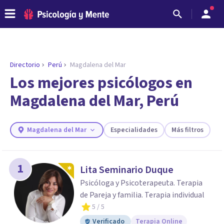
Directorio
Perú
Magdalena del Mar
ENCONTRAR MI TERAPEUTA
¿Necesitas ayuda para encontrar el
Los mejores psicólogos en
psicólogo adecuado?
Magdalena del Mar, Perú
Responde a unas breves preguntas y te ofreceremos
los profesionales que más se ajustan a tus
necesidades.
Magdalena del Mar
Especialidades
Más filtros
Responder cuestionario
1
Lita Seminario Duque
Psicóloga y Psicoterapeuta. Terapia
de Pareja y familia. Terapia individual
5
/ 5
Verificado
Terapia Online