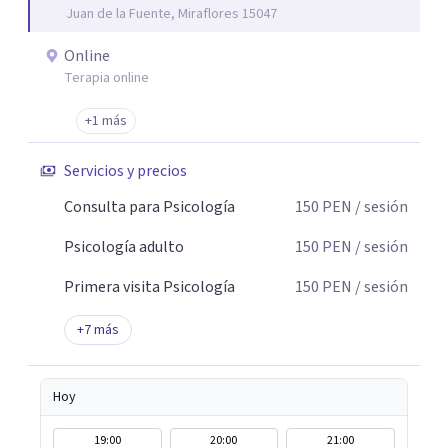
Juan de la Fuente, Miraflores 15047
brindamos son: Evaluación - Diagnóstico - Intervención
Informes Psicológicos Terapia Emocional para Niños
Online
Terapia de Pareja Terapia Psicológica Adultos –
Terapia online
Adolescentes Terapia Cognitivo Conductual Psicoterapia
Entrenamiento para Padres Orientación Vocacional
+1 más
Psicoterapia Gestalt Terapia Familiar Psicoterapia para
Servicios y precios
adolescentes Terapia para adultos Terapia de Aceptación
y Compromiso Activación Conductual Mindfulness Visita
Consulta para Psicología
150
PEN
/ sesión
nuestra página web: consultorioliria.com
Psicología adulto
150
PEN
/ sesión
Primera visita Psicología
150
PEN
/ sesión
+
7
más
Hoy
19:00
20:00
21:00