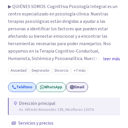
▶ QUIÉNES SOMOS: Cognittiva Psicología Integral es un
centro especializado en psicología clínica. Nuestras
terapias psicológicas están dirigidas a ayudar a las
personas a identificar los factores que pueden estar
afectando su bienestar emocional y a encontrar las
herramientas necesarias para poder manejarlos. Nos
apoyamos en la Terapia Cognitivo-Conductual,
Humanista, Sistémica y Psicoanalítica. Nuestros
leer más
profesionales tienen una sólida formación y experiencia.
Ansiedad
Depresión
Divorcio
+7 más
Resaltamos que nuestro trabajo es personalizado; es
decir las estrategias de intervención que utilizamos son
Teléfono
WhatsApp
Email
diseñadas para resolver la problemática de cada uno de
nuestros pacientes de manera individual. Nuestros
psicólogos y psicólogas tienen una formación sólida con
Dirección principal
Av. Alfredo Benavides 195, Miraflores 15074
estudios de pregrado y postgrado en el Perú y el
extranjero y han laborado en diversos países como:
Servicios y precios
España, Reino Unido, Ecuador, Colombia, EEUU, Puerto