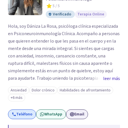
5
/ 5
Verificado
Terapia Online
Hola, soy Dániza La Rosa, psicóloga clínica especializada
en Psiconeuroinmunología Clínica. Acompaño a personas
que quieren entender lo que les pasa en el cuerpo y en la
mente desde una mirada integral. Si sientes que cargas
con ansiedad, insomnio, cansancio constante, una
ruptura difícil, malestares físicos sin causa aparente o
simplemente estás en un punto de quiebre, estoy aquí
para ayudarte. Trabajo uniendo la psicoterapia con el
leer más
conocimiento del sistema inmune, hormonal y nervioso,
Ansiedad
Dolor crónico
Habilidades de afrontamiento
para ir más allá del síntoma y descubrir qué hay detrás.
+6 más
Mis sesiones son un espacio seguro, empático y sin
juicios, donde tu historia tiene un lugar y tu
Teléfono
WhatsApp
Email
transformación es posible. Si estás listo para priorizarte
y empezar un camino profundo, real y sostenible hacia tu