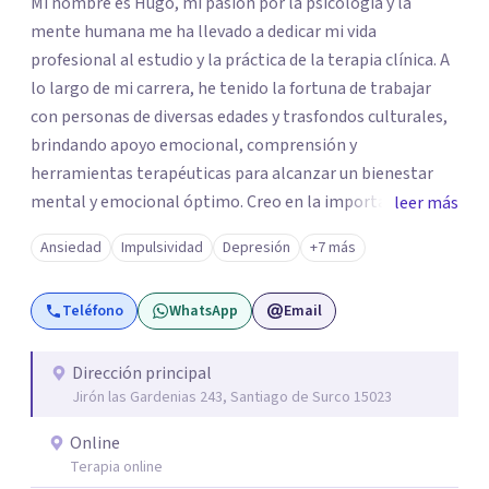
Mi nombre es Hugo, mi pasión por la psicología y la
mente humana me ha llevado a dedicar mi vida
profesional al estudio y la práctica de la terapia clínica. A
lo largo de mi carrera, he tenido la fortuna de trabajar
con personas de diversas edades y trasfondos culturales,
brindando apoyo emocional, comprensión y
herramientas terapéuticas para alcanzar un bienestar
mental y emocional óptimo. Creo en la importancia de
leer más
abordar a cada individuo de manera integral,
Ansiedad
Impulsividad
Depresión
+7 más
reconociendo la conexión entre mente, cuerpo y espíritu
en el proceso de sanación. Mi compromiso con el
Teléfono
WhatsApp
Email
bienestar de mis actientes es inquebrantable, y estoy en
constante búsqueda de nuevas herramientas y
conocimientos para seguir enriqueciendo mi práctica
Dirección principal
Jirón las Gardenias 243, Santiago de Surco 15023
terapéutica. En resumen, mi objetivo es guiar a quienes
buscan ayuda hacia la transformación y el crecimiento
Online
personal, y juntos, emprender un camino de
Terapia online
autodescubrimiento y sanación integral. Agradezco