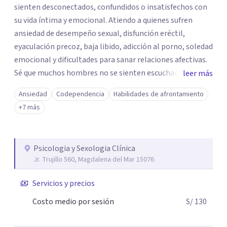
sienten desconectados, confundidos o insatisfechos con
su vida íntima y emocional. Atiendo a quienes sufren
ansiedad de desempeño sexual, disfunción eréctil,
eyaculación precoz, baja libido, adicción al porno, soledad
emocional y dificultades para sanar relaciones afectivas.
Sé que muchos hombres no se sienten escuchados, son
leer más
juzgados por sus emociones o rechazan la terapia
Ansiedad
Codependencia
Habilidades de afrontamiento
tradicional por considerarla “feminizada”. Por eso
+7 más
ofrezco un espacio clínico, profundo y sin juicios, donde
honro su historia y ayudo a redefinir la masculinidad
desde la autenticidad, no desde el cliché. Trabajo 100%
Psicologia y Sexologia Clínica
online para garantizar privacidad y comodidad. Si estás
Jr. Trujillo 560, Magdalena del Mar 15076
listo para recuperar tu poder emocional y sexual, agenda
tu consulta y empieza a vivir una vida íntima plena y
Servicios y precios
auténtica !!!
Costo medio por sesión
S/ 130