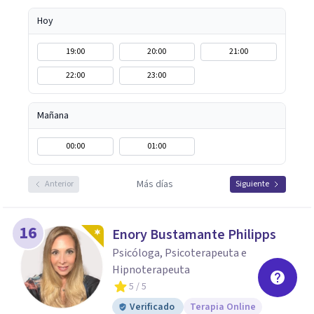
sinceramente la oportunidad de presentarme, y estoy
Hoy
disponible para cualquier consulta o apoyo que necesites.
¡Espero tener la oportunidad de trabajar contigo y ser
19:00
20:00
21:00
parte de tu camino hacia una vida plena y significativa!
22:00
23:00
Mañana
00:00
01:00
Más días
Anterior
Siguiente
16
Enory Bustamante Philipps
Psicóloga, Psicoterapeuta e
Hipnoterapeuta
5
/ 5
Verificado
Terapia Online