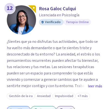
12
Rosa Galoc Culqui
Licenciada en Psicología
Verificado
Terapia Online
¿Sientes que ya no disfrutas tus actividades, que todo se
ha vuelto más demandante o que te sientes triste y
desconectado de tu entorno? La ansiedad, el estrés o los
pensamientos recurrentes pueden afectar tu bienestar,
tus relaciones y tus metas. Las sesiones terapéuticas
pueden ser un espacio para comprender lo que estás
viviendo y comenzar a generar cambios que te ayuden a
sentirte mejor contigo y con tu entorno. Trabajo desde
leer más
un enfoque integrador con técnicas Cognitivo-
Gestión de la ira
Ansiedad
Impulsividad
+7 más
Conductuales, Arteterapia Gestalt y Terapia de Familia y
Pareja, adaptando cada proceso a tus necesidades.