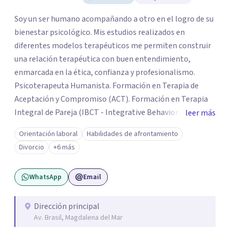
Soy un ser humano acompañando a otro en el logro de su
bienestar psicológico. Mis estudios realizados en
diferentes modelos terapéuticos me permiten construir
una relación terapéutica con buen entendimiento,
enmarcada en la ética, confianza y profesionalismo.
Psicoterapeuta Humanista. Formación en Terapia de
Aceptación y Compromiso (ACT). Formación en Terapia
Integral de Pareja (IBCT - Integrative Behavioral Couple
leer más
Therapy). Formación en Terapia de esquemas por CETEP.
Orientación laboral
Habilidades de afrontamiento
Formación en Entrenamiento en Habilidades. Formación
Divorcio
+6 más
en Análisis de la conducta. Formación en Terapia
Dialéctica Conductual - DBT. Formación en Terapia de
WhatsApp
Email
Familia y Pareja.
Dirección principal
Av. Brasil, Magdalena del Mar