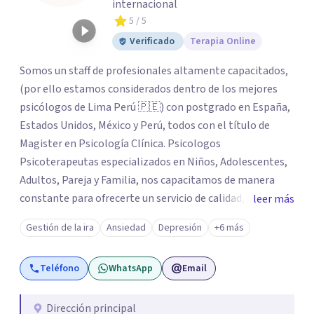
internacional
5
/ 5
Verificado
Terapia Online
Somos un staff de profesionales altamente capacitados,
(por ello estamos considerados dentro de los mejores
psicólogos de Lima Perú 🇵🇪) con postgrado en España,
Estados Unidos, México y Perú, todos con el título de
Magister en Psicología Clínica. Psicologos
Psicoterapeutas especializados en Niños, Adolescentes,
Adultos, Pareja y Familia, nos capacitamos de manera
constante para ofrecerte un servicio de calidad, todo el
leer más
equipo se esfuerza mucho por brindarte el apoyo que
Gestión de la ira
Ansiedad
Depresión
+6 más
tanto necesitas, acompañarte desde el lado humano y
con técnicas/herramientas psicoterapéuticas Contamos
Teléfono
WhatsApp
Email
con 9 sedes en Lima Perú 🇵🇪: San Borja, Surco,
Miraflores, San Isidro, Jesús Maria, Pueblo Libre, San
Miguel, Magdalena, Los Olivos. Los servicios que
Dirección principal