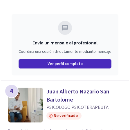
mismo(a)aspectos psicológicos tuyos que no podías
identificar y las técnicas psicológicas y conductuales
necesarias para que seas tu mismo el gestor de tu cambio
personal para una mejor calidad de vida y bienestar
psicológico.
Envía un mensaje al profesional
Coordina una sesión directamente mediante mensaje
Ver perfil completo
4
Juan Alberto Nazario San
Bartolome
PSICOLOGO PSICOTERAPEUTA
No verificado