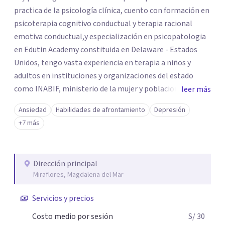
practica de la psicología clínica, cuento con formación en
psicoterapia cognitivo conductual y terapia racional
emotiva conductual,y especialización en psicopatologia
en Edutin Academy constituida en Delaware - Estados
Unidos, tengo vasta experiencia en terapia a niños y
adultos en instituciones y organizaciones del estado
como INABIF, ministerio de la mujer y poblaciones
leer más
vulnerables y el ministerio del interior. Usando la
Ansiedad
Habilidades de afrontamiento
Depresión
entrevista clínica, análisis conductual,modificación
+7 más
conductual, reestructuracion cognitiva de pensamientos
y diversas técnicas. Desde la perspectiva de la TREC(
terapia racional emotiva conductual) te ayudare a
Dirección principal
identificar pensamientos automáticos,ideas irracionales,
Miraflores, Magdalena del Mar
distorsiones cognitivas que todo ser humano ha
arrastrado a través de su experiencia de vida y le dificulta
Servicios y precios
sentir emociones equilibradas y conductas funcionales.
Costo medio por sesión
S/ 30
Te enseñare desde el inicio a identificar en ti