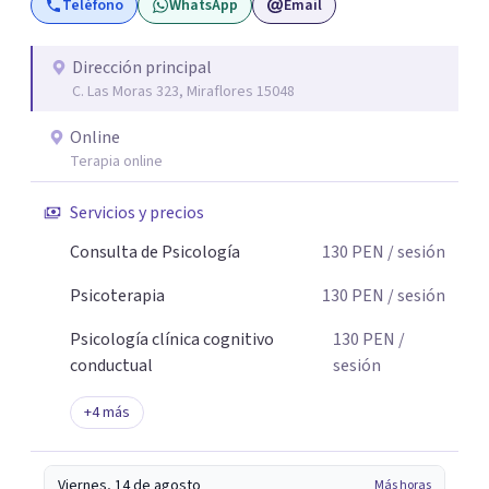
Teléfono
WhatsApp
Email
Acompaño a adultos que atraviesan ansiedad, depresión,
estrés, dificultades emocionales o relacionales, falta de
motivación y otras situaciones que interfieren en su vida
Dirección principal
C. Las Moras 323, Miraflores 15048
personal, familiar, laboral o social. Si deseas iniciar este
proceso, estaré gustosa de acompañarte.
Online
Terapia online
Servicios y precios
Consulta de Psicología
130
PEN
/ sesión
Psicoterapia
130
PEN
/ sesión
Psicología clínica cognitivo
130
PEN
/
conductual
sesión
+
4
más
Viernes, 14 de agosto
Más horas