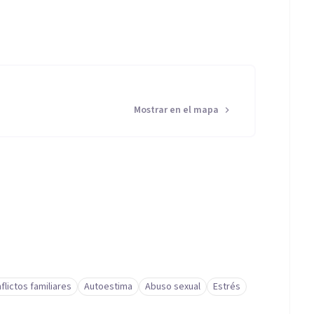
ar emocional dentro de sus organizaciones.
ención, la autorregulación y el aprendizaje
Mostrar en el mapa
la claridad, la calma y la capacidad de guiar procesos
on responsabilidad, compromiso y un profundo
iendo siempre altos estándares éticos y
pañar: creo en el poder de un trato humano, cálido y
rdadera empatía, comprendiendo las experiencias y
activa como herramienta fundamental para crear
flictos familiares
Autoestima
Abuso sexual
Estrés