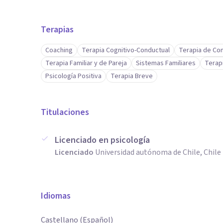
Integro además la compasión, no como algo pasivo, s
dificultades con claridad, equilibrio y resiliencia. Soy
Terapias
según las necesidades de cada individuo o equipo, sie
Coaching
Terapia Cognitivo-Conductual
Terapia de Co
Terapia Familiar y de Pareja
Sistemas Familiares
Terap
Me guía una mentalidad de crecimiento y una motivaci
Psicología Positiva
Terapia Breve
su bienestar y alcanzar su máximo potencial.
Titulaciones
Licenciado en psicología
Licenciado
Universidad autónoma de Chile, Chile
Idiomas
Castellano (Español)