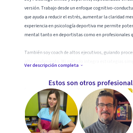
versión. Trabajo desde un enfoque cognitivo-conduct
que ayuda a reducir el estrés, aumentar la claridad me
experiencia en psicología deportiva me permite potenc
mental tanto en deportistas como en profesionales q
También soy coach de altos ejecutivos, guiando proce
alto rendimiento. Mi método integra estrategias sim
Ver descripción completa
reales: más energía, más enfoque y una sensación pro
Estos son otros profesiona
Actualmente curso un PhD en Psicología y Neurocienc
actualizados y herramientas basadas en evidencia para
acompañarte a construir un bienestar sólido, una me
sienta: motivador, estable y alineado con tus metas.
Especialidad