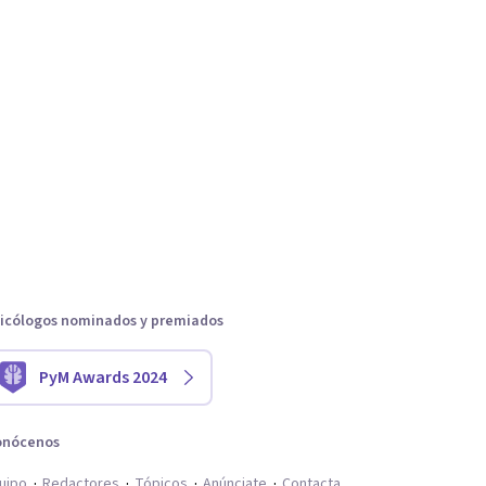
icólogos nominados y premiados
PyM Awards 2024
onócenos
uipo
Redactores
Tópicos
Anúnciate
Contacta