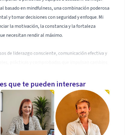
ual basado en mindfulness, una combinación poderosa
ntal y tomar decisiones con seguridad y enfoque. Mi
iar la motivación, la constancia y la fortaleza
ue necesitan rendir al máximo.
sos de liderazgo consciente, comunicación efectiva y
ples, prácticas y comprobadas que impulsan cambios
funda de avance personal.
les que te pueden interesar
ias, lo que me permite aplicar conocimientos
 lograr resultados claros y medibles. Mi misión es
nte más fuerte y un rendimiento que realmente se