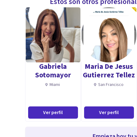
Estos son otros profesiona
Gabriela
Maria De Jesus
Sotomayor
Gutierrez Tellez
Miami
San Francisco
Ver perfil
Ver perfil
Empieza hoy tu v