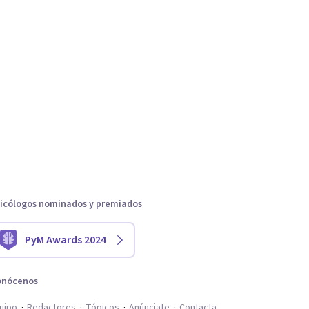
icólogos nominados y premiados
PyM Awards 2024
onócenos
uipo
Redactores
Tópicos
Anúnciate
Contacta