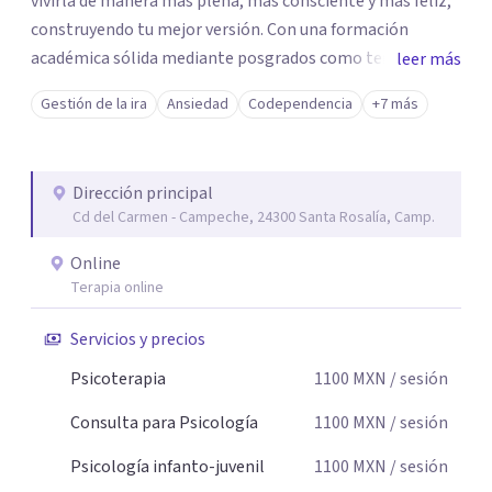
vivirla de manera más plena, más consciente y más feliz,
construyendo tu mejor versión. Con una formación
académica sólida mediante posgrados como terapeuta
leer más
breve, familiar e infantil, así como con respaldo
Gestión de la ira
Ansiedad
Codependencia
+7 más
profesional y experiencia clínica de más de 26 años y
personal te acompaño en el proceso con empatía
auténtica y comunicación clara y directa para darte
Dirección principal
seguridad emocional y una dirección firme de tu proceso
Cd del Carmen - Campeche, 24300 Santa Rosalía, Camp.
de cambio.
Online
Terapia online
Servicios y precios
Psicoterapia
1100
MXN
/ sesión
Consulta para Psicología
1100
MXN
/ sesión
Psicología infanto-juvenil
1100
MXN
/ sesión