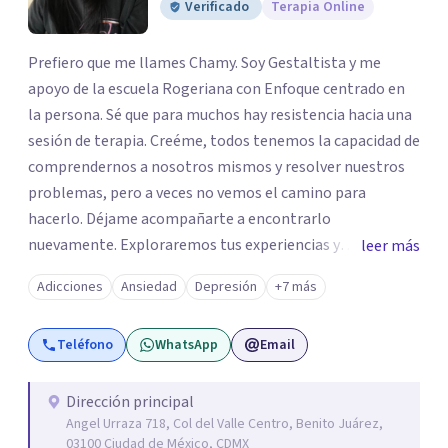
Verificado
Terapia Online
Prefiero que me llames Chamy. Soy Gestaltista y me
apoyo de la escuela Rogeriana con Enfoque centrado en
la persona. Sé que para muchos hay resistencia hacia una
sesión de terapia. Creéme, todos tenemos la capacidad de
comprendernos a nosotros mismos y resolver nuestros
problemas, pero a veces no vemos el camino para
hacerlo. Déjame acompañarte a encontrarlo
nuevamente. Exploraremos tus experiencias y
leer más
emociones; encontrar en la novedad otra forma de
Adicciones
Ansiedad
Depresión
+7 más
responder a ellas y enfrentarlas hoy es a lo que te invito.
Reinventarse es una opción. La relación que
Teléfono
WhatsApp
Email
construyamos tú y yo basada en la confianza, honestidad
y diálogo es lo que nos permitirá avanzar y sanar.
Aceptación y cambio a través de la empatía con nosotros
Dirección principal
Angel Urraza 718, Col del Valle Centro, Benito Juárez,
y el mundo. Un ambiente que no juzga, un lugar seguro
03100 Ciudad de México, CDMX