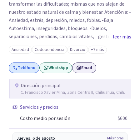
transformar las dificultades; mismas que nos alejan de
nuestro estado natural de calma y bienestar. Atención a: -
Ansiedad, estrés, depresión, miedos, fobias. -Baja
Autoestima, inseguridades, bloqueos. -Duelos,
separaciones, perdidas, cambios vitales, gestión de
leer más
emociones, tristeza, ira, soledad. Si deseas resolver una
Ansiedad
Codependencia
Divorcio
+7 más
situación determinada o realizar cambios en tu vida, el
asesoramiento profesional será la clave para encontrar
Teléfono
WhatsApp
Email
las herramientas adecuadas para superar tanto la
dificultad actual como para las que se vayan presentando
a lo largo de tu vida. Realizar la correcta gestión de las
Dirección principal
C. Francisco Xavier Mina, Zona Centro II, Chihuahua, Chih.
mismas de manera consciente y sana evita que se queden
abiertas y sean el origen de malestares permanentes o
Servicios y precios
futuros conflictos. Inteligencia Emocional Fúa I.
Márquez Master en Inteligencia Emocional Universidad
Costo medio por sesión
$600
Internacional de La Rioja España
Jueves, 6 de agosto
Más horas