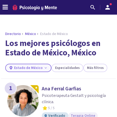
Directorio
México
Estado de México
ENCONTRAR MI TERAPEUTA
¿Necesitas ayuda para encontrar el
Los mejores psicólogos en
psicólogo adecuado?
Estado de México, México
Responde a unas breves preguntas y te ofreceremos
los profesionales que más se ajustan a tus
necesidades.
Estado de México
Especialidades
Más filtros
Responder cuestionario
1
Ana Ferral Garfias
Psicoterapeuta Gestalt y psicología
clínica.
5
/ 5
Verificado
Terapia Online