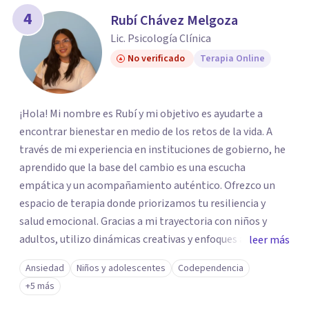
4
Rubí Chávez Melgoza
Lic. Psicología Clínica
No verificado
Terapia Online
¡Hola! Mi nombre es Rubí y mi objetivo es ayudarte a
encontrar bienestar en medio de los retos de la vida. A
través de mi experiencia en instituciones de gobierno, he
aprendido que la base del cambio es una escucha
empática y un acompañamiento auténtico. ​Ofrezco un
espacio de terapia donde priorizamos tu resiliencia y
salud emocional. Gracias a mi trayectoria con niños y
adultos, utilizo dinámicas creativas y enfoques adaptados
leer más
a tus necesidades específicas. Estoy aquí para escucharte
Ansiedad
Niños y adolescentes
Codependencia
y brindarte las herramientas necesarias para fortalecer
+5 más
tu paz mental.