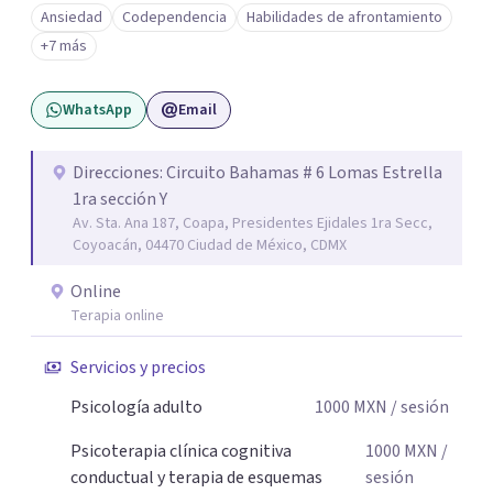
este proceso en soledad. Te ofrezco un espacio seguro,
Ansiedad
Codependencia
Habilidades de afrontamiento
libre de juicios y basado en la empatía, el respeto y la
+7 más
confidencialidad, donde juntos comprenderemos qué está
ocurriendo y trabajaremos con herramientas respaldadas
WhatsApp
Email
por la evidencia para ayudarte a recuperar tu bienestar.
Acompaño a adolescentes (desde los 17 años), adultos y
parejas que desean superar la ansiedad, la depresión, el
Direcciones: Circuito Bahamas # 6 Lomas Estrella
1ra sección Y
estrés, los duelos, fortalecer su autoestima, establecer
Av. Sta. Ana 187, Coapa, Presidentes Ejidales 1ra Secc,
límites saludables, mejorar sus relaciones y afrontar los
Coyoacán, 04470 Ciudad de México, CDMX
desafíos de la vida con mayor seguridad y equilibrio. Será
un privilegio acompañarte en este camino hacia una vida
Online
con mayor bienestar y tranquilidad.
Terapia online
Servicios y precios
Psicología adulto
1000
MXN
/ sesión
Psicoterapia clínica cognitiva
1000
MXN
/
conductual y terapia de esquemas
sesión