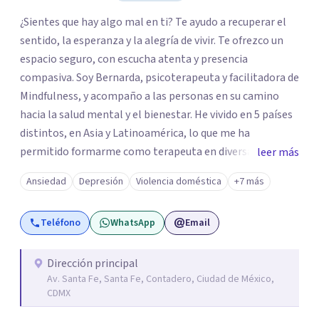
¿Sientes que hay algo mal en ti? Te ayudo a recuperar el
sentido, la esperanza y la alegría de vivir. Te ofrezco un
espacio seguro, con escucha atenta y presencia
compasiva. Soy Bernarda, psicoterapeuta y facilitadora de
Mindfulness, y acompaño a las personas en su camino
hacia la salud mental y el bienestar. He vivido en 5 países
distintos, en Asia y Latinoamérica, lo que me ha
permitido formarme como terapeuta en diversas
leer más
técnicas e idiomas y trabajar con personas de un amplio
Ansiedad
Depresión
Violencia doméstica
+7 más
espectro de culturas, historias y profesiones. Al ser
promotora de Mindfulness como habilitador para una
Teléfono
WhatsApp
Email
vida más satisfactoria, mi proceso de psicoterapia se
apoya en cimientos de Conciencia Plena y Compasión
para explorar tus procesos mentales y emocionales con
Dirección principal
Av. Santa Fe, Santa Fe, Contadero, Ciudad de México,
mayor claridad, perspectiva y amabilidad.
CDMX