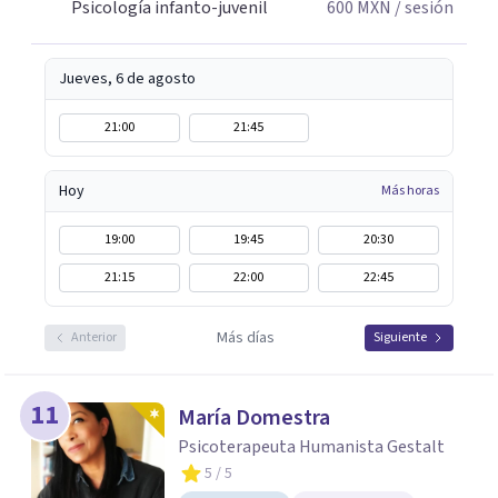
Psicología infanto-juvenil
600
MXN
/ sesión
Jueves, 6 de agosto
21:00
21:45
Hoy
Más horas
19:00
19:45
20:30
21:15
22:00
22:45
Más días
Anterior
Siguiente
11
María Domestra
Psicoterapeuta Humanista Gestalt
5
/ 5