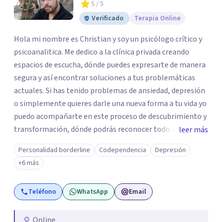
5
/ 5
Verificado
Terapia Online
Hola mi nombre es Christian y soy un psicólogo crítico y
psicoanalitica. Me dedico a la clínica privada creando
espacios de escucha, dónde puedes expresarte de manera
segura y así encontrar soluciones a tus problemáticas
actuales. Si has tenido problemas de ansiedad, depresión
o simplemente quieres darle una nueva forma a tu vida yo
puedo acompañarte en este proceso de descubrimiento y
transformación, dónde podrás reconocer todo aquello
leer más
que te ha aqueja. Así que si buscas un espacio de compañía
Personalidad borderline
Codependencia
Depresión
seguro respetuoso y fraternal yo puedo acompañarte.
+6 más
Teléfono
WhatsApp
Email
Online