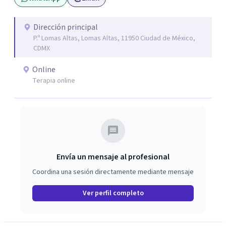
Análisis Conductual y la Terapia Dialéctico Conductual.
Este enfoque me permite acompañar de manera efectiva
a personas que atraviesan ansiedad persistente, estados
Dirección principal
P.º Lomas Altas, Lomas Altas, 11950 Ciudad de México,
depresivos, agotamiento emocional, pensamientos
CDMX
negativos recurrentes o dificultades para regular sus
emociones, integrando herramientas basadas en
Online
evidencia con una comprensión profunda de la historia y
Terapia online
el contexto de cada persona.
Envía un mensaje al profesional
Coordina una sesión directamente mediante mensaje
Ver perfil completo