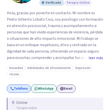
Verificado
Terapia Online
Hola, gracias por ponerte en contacto. Mi nombre es
Pedro Gilberto Lobato Cruz, soy psicólogo con formación
en atención psicosocial, trauma y acompañamiento a
personas que han vivido experiencias de violencia, pérdida
o situaciones de alto impacto emocional. Mi trabajo se
basa en un enfoque respetuoso, ético y centrado en la
dignidad de cada persona, ofreciendo un espacio seguro
para escuchar, comprender y acompañar tus procesos
leer más
emocionales a tu propio ritmo. Creo firmemente en la
Ansiedad
Habilidades de afrontamiento
Depresión
importancia de construir juntos herramientas que
+6 más
fortalezcan el bienestar, la autonomía y el sentido de
vida. Será un gusto acompañarte en este proceso. Quedo
Teléfono
WhatsApp
Email
atento para resolver cualquier duda y acordar una cita. Un
abrazo, Pedro Gilberto Lobato Cruz Psicólogo
Online
Terapia online