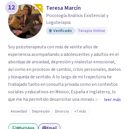
12
Teresa Marcín
Psicología Análisis Existencial y
Logoterapia
Verificado
Terapia Online
Soy psicoterapeuta con más de veinte años de
experiencia acompañando a adolescentes y adultos en el
abordaje de ansiedad, depresión y malestar emocional,
así como en procesos de cambio, crisis personales, duelos
y búsqueda de sentido. A lo largo de mi trayectoria he
trabajado tanto en consulta privada como en contextos
sociales y educativos en México, España e Inglaterra, lo
que me ha permitido desarrollar una mirada amplia,
leer más
sensible y profundamente humana del sufrimiento
Ansiedad
Depresión
Divorcio
+7 más
psicológico. Trabajo desde un enfoque integral que
combina la Psicología Existencial, la Logoterapia, el
WhatsApp
Email