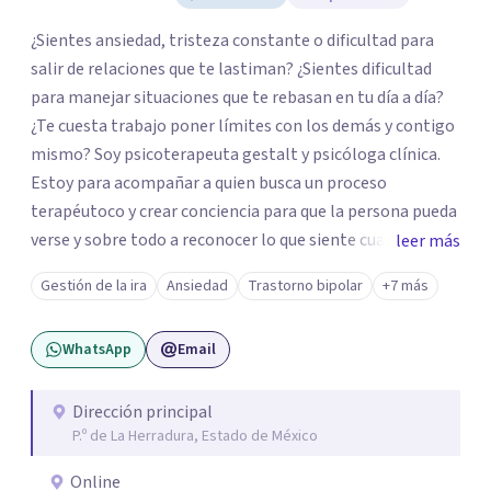
¿Sientes ansiedad, tristeza constante o dificultad para
salir de relaciones que te lastiman? ¿Sientes dificultad
para manejar situaciones que te rebasan en tu día a día?
¿Te cuesta trabajo poner límites con los demás y contigo
mismo? Soy psicoterapeuta gestalt y psicóloga clínica.
Estoy para acompañar a quien busca un proceso
terapéutoco y crear conciencia para que la persona pueda
verse y sobre todo a reconocer lo que siente cuando
leer más
atraviesa situaciones incomodas y dolorosas trabajando
Gestión de la ira
Ansiedad
Trastorno bipolar
+7 más
en su proceso emocional y crecimiento personal. Les
brindo herramientas para reconstruir la autoestima, la
WhatsApp
Email
falta de límites para encontrar la paz y el equilibrio
emocional y mental entre otros. Trabajo la ansiedad,
depresión, codependencia, trauma, narcisimo, heridas
Dirección principal
P.º de La Herradura, Estado de México
emocionales, adicciones y el autoreconocimiento propio,
así como en la resolución de patrones que desean ser
Online