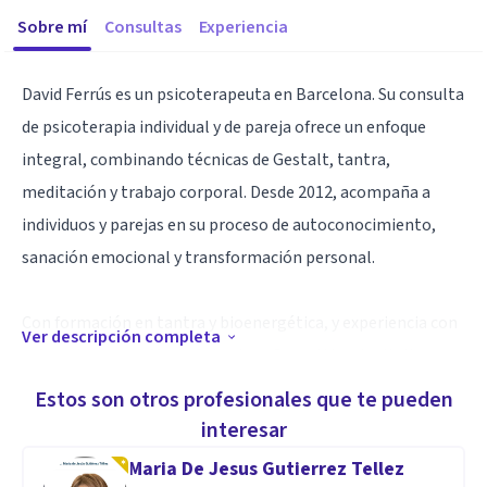
Sobre mí
Consultas
Experiencia
David Ferrús es un psicoterapeuta en Barcelona. Su consulta
de psicoterapia individual y de pareja ofrece un enfoque
integral, combinando técnicas de Gestalt, tantra,
meditación y trabajo corporal. Desde 2012, acompaña a
individuos y parejas en su proceso de autoconocimiento,
sanación emocional y transformación personal.
Con formación en tantra y bioenergética, y experiencia con
Ver descripción completa
referentes como Mario Salvador y Bessel Van der Kolk en
reprocesamiento del trauma, David ofrece un enfoque
Estos son otros profesionales que te pueden
terapéutico único. Su trabajo se centra en la sexualidad y el
interesar
bienestar emocional. Si deseas mejorar tu bienestar
Maria De Jesus Gutierrez Tellez
emocional, superar dificultades en pareja o profundizar en