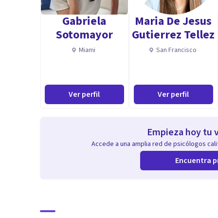
¡Te entiendo! Yo también lo logré.
Gabriela
Maria De Jesus
Sotomayor
Gutierrez Tellez
Miami
San Francisco
Ver perfil
Ver perfil
Empieza hoy tu v
Accede a una amplia red de psicólogos calif
Encuentra p