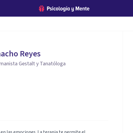
acho Reyes
manista Gestalt y Tanatóloga
n las emociones. La terapia te permite el