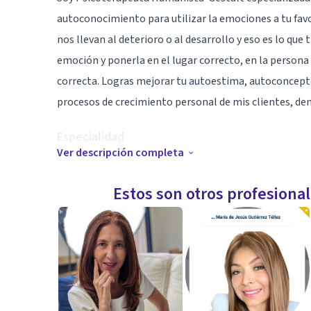
autoconocimiento para utilizar la emociones a tu fav
nos llevan al deterioro o al desarrollo y eso es lo qu
emoción y ponerla en el lugar correcto, en la persona
correcta. Logras mejorar tu autoestima, autoconcept
procesos de crecimiento personal de mis clientes, de
Especialidad
Ver descripción completa
Cuento con una especialidad en Tanatología para traba
aquellas promesas que no se cumplieron lo que nos pe
Estos son otros profesiona
tomar mejores decisiones en nuestro día a día.
Aptitudes
Así como también con un diplomado sobre Ansiedad, Es
con un cuadernillo de actividades para realizarlas en
este proceso de desarrollo, si hay solución a eso que