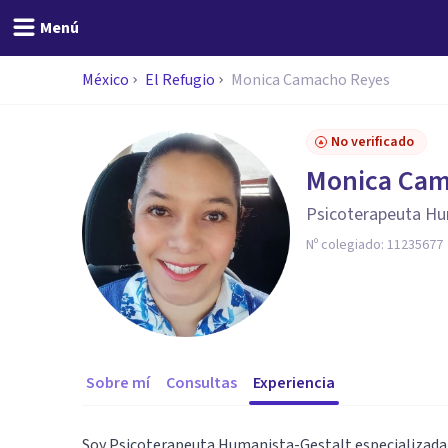
Menú
México
El Refugio
Monica Camacho Reyes
No verificado
Monica Cam
Psicoterapeuta Hu
Nº colegiado:
11235677
Sobre mí
Consultas
Experiencia
Soy Psicoterapeuta Humanista-Gestalt especializada e