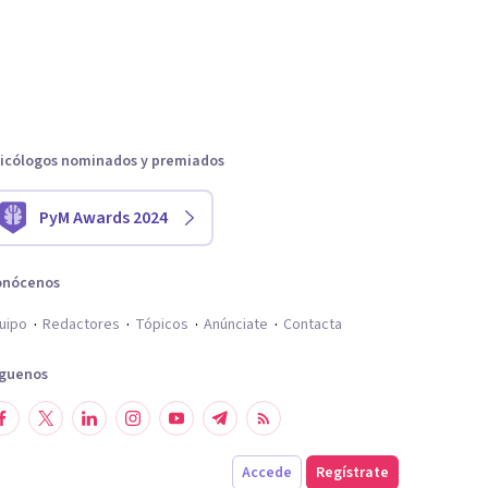
icólogos nominados y premiados
PyM Awards 2024
onócenos
uipo
Redactores
Tópicos
Anúnciate
Contacta
íguenos
Accede
Regístrate