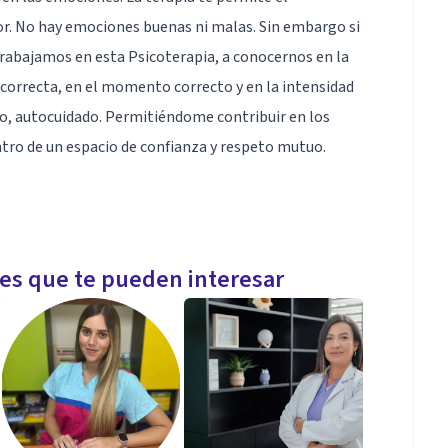
or. No hay emociones buenas ni malas. Sin embargo si
e trabajamos en esta Psicoterapia, a conocernos en la
 correcta, en el momento correcto y en la intensidad
o, autocuidado. Permitiéndome contribuir en los
ntro de un espacio de confianza y respeto mutuo.
jar todas las perdidas, y léase perdidas, hasta
rmite hacer un cierre mas sano que nos podrá llevar
les que te pueden interesar
trés y Depresión que se logra trabajar en consulta y
 casa o en la cotidianeidad. Permíteme acompañarte en
 estas pasando. De un ser humano a otro ser humano,