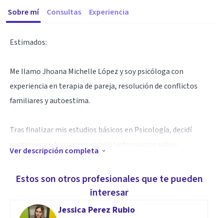
Sobre mí
Consultas
Experiencia
Estimados:
Me llamo Jhoana Michelle López y soy psicóloga con
experiencia en terapia de pareja, resolución de conflictos
familiares y autoestima.
Tras finalizar mis estudios básicos en Psicología, decidí
continuar mi formación con distintos cursos sobre
Ver descripción completa
Psicología y bienestar emocional,
He trabajado en distintas empresas privadas y
Estos son otros profesionales que te pueden
desempeñandome como psicóloga independiente.
interesar
Además de la atención personalizada en terapia, he
Jessica Perez Rubio
organizado talleres y atendido terapia familiar.