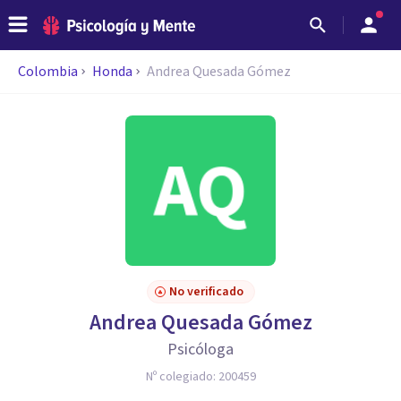
Colombia
Honda
Andrea Quesada Gómez
No verificado
Andrea Quesada Gómez
Psicóloga
Nº colegiado:
200459