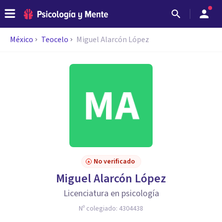
México
Teocelo
Miguel Alarcón López
No verificado
Miguel Alarcón López
Licenciatura en psicología
Nº colegiado:
4304438