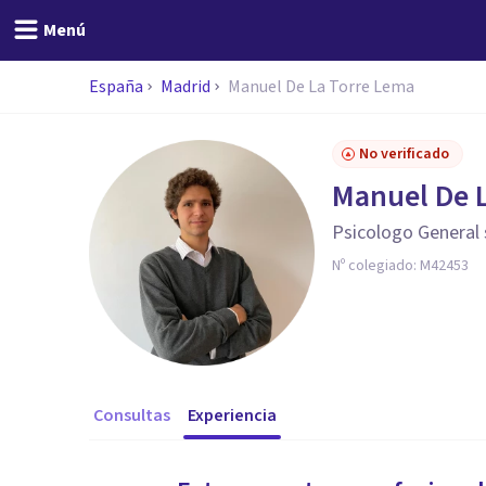
Menú
España
Madrid
Manuel De La Torre Lema
No verificado
Manuel De 
Psicologo General 
Nº colegiado:
M42453
Consultas
Experiencia