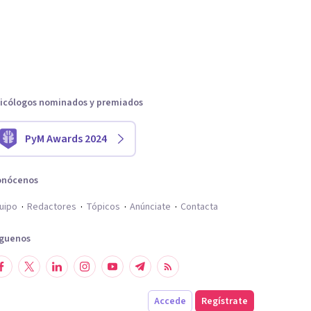
icólogos nominados y premiados
PyM Awards 2024
onócenos
uipo
Redactores
Tópicos
Anúnciate
Contacta
íguenos
Accede
Regístrate