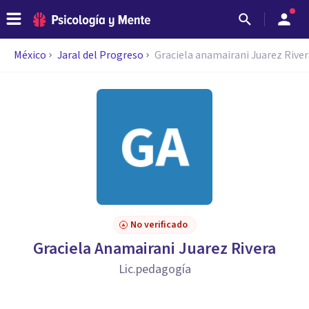
México
Jaral del Progreso
Graciela anamairani Juarez River
No verificado
Graciela Anamairani Juarez Rivera
Lic.pedagogía