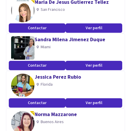
Maria De Jesus Gutierrez Tellez
Psicopatologia
San Francisco
Análisis Funcional Y disfuncional
Reestructuración Congnitva
Contactar
Ver perfil
Neurociencias
Sandra Milena Jimenez Duque
Psicología Comunitaria
Miami
Psicología clínica DMSR5
Aptitudes
Contactar
Ver perfil
Vocación
Jessica Perez Rubio
Paciencia para escuchar
Florida
Empatía
Actividades en conjunto
Contactar
Ver perfil
Acompañamiento
Norma Mazzarone
Proceso de seguimiento y Monitoreo
Buenos Aires