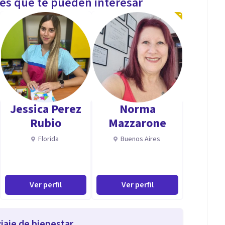
les que te pueden interesar
Jessica Perez
Norma
Rubio
Mazzarone
Florida
Buenos Aires
Ver perfil
Ver perfil
iaje de bienestar