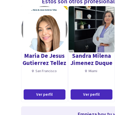
Estos son otros profesiona
Maria De Jesus
Sandra Milena
Gutierrez Tellez
Jimenez Duque
San Francisco
Miami
Ver perfil
Ver perfil
Empieza hoy tu v