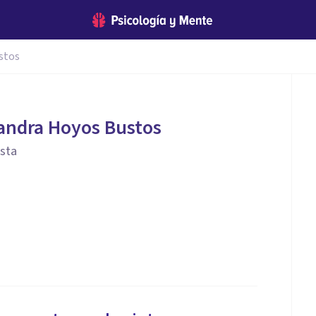
stos
andra Hoyos Bustos
ista