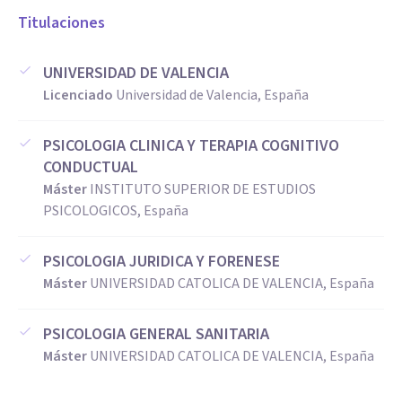
Soy una profesional comprometida con el bienestar
Titulaciones
emocional y el crecimiento personal de las personas. Me
caracterizo por una mirada humana, empática y
UNIVERSIDAD DE VALENCIA
Licenciado
Universidad de Valencia, España
respetuosa, que me permite generar espacios seguros
donde cada persona puede expresarse sin juicios.
PSICOLOGIA CLINICA Y TERAPIA COGNITIVO
CONDUCTUAL
🌟 Lo que me hace especial como profesional
Máster
INSTITUTO SUPERIOR DE ESTUDIOS
Poseo una sensibilidad auténtica hacia las experiencias
PSICOLOGICOS, España
humanas, lo que me permite conectar profundamente con
los demás.
PSICOLOGIA JURIDICA Y FORENESE
Máster
UNIVERSIDAD CATOLICA DE VALENCIA, España
Integro conocimientos actualizados de diversas corrientes
PSICOLOGIA GENERAL SANITARIA
psicológicas (por ejemplo, cognitivo-conductual,
Máster
UNIVERSIDAD CATOLICA DE VALENCIA, España
humanista o sistémica), creando intervenciones flexibles y
personalizadas.