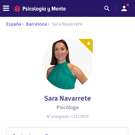
España
Barcelona
Sara Navarrete
Sara Navarrete
Psicóloga
Nº colegiado:
CV113910