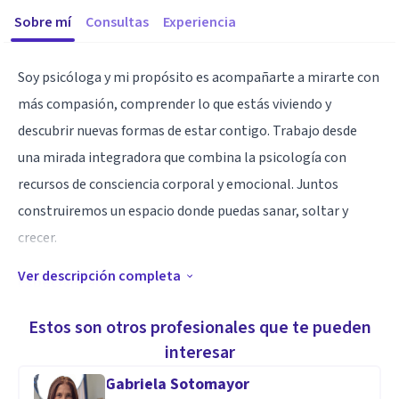
Sobre mí
Consultas
Experiencia
Soy psicóloga y mi propósito es acompañarte a mirarte con
más compasión, comprender lo que estás viviendo y
descubrir nuevas formas de estar contigo. Trabajo desde
una mirada integradora que combina la psicología con
recursos de consciencia corporal y emocional. Juntos
construiremos un espacio donde puedas sanar, soltar y
crecer.
Ver descripción completa
Especialidad
Trabajo desde la psicología humanista y la terapia Gestalt,
Estos son otros profesionales que te pueden
acompañando procesos de autoconocimiento, regulación
interesar
emocional, autoestima, duelos, relaciones de pareja y
Gabriela Sotomayor
búsqueda de sentido.