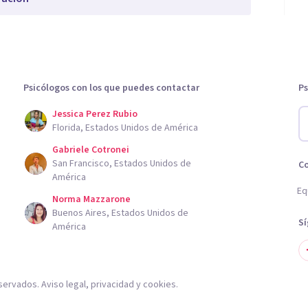
Psicólogos con los que puedes contactar
Ps
Jessica Perez Rubio
Florida, Estados Unidos de América
Gabriele Cotronei
San Francisco, Estados Unidos de
C
América
Eq
Norma Mazzarone
Buenos Aires, Estados Unidos de
S
América
servados.
Aviso legal
,
privacidad
y
cookies
.