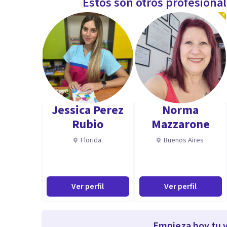
Estos son otros profesiona
Jessica Perez
Norma
Rubio
Mazzarone
Florida
Buenos Aires
Ver perfil
Ver perfil
Empieza hoy tu v