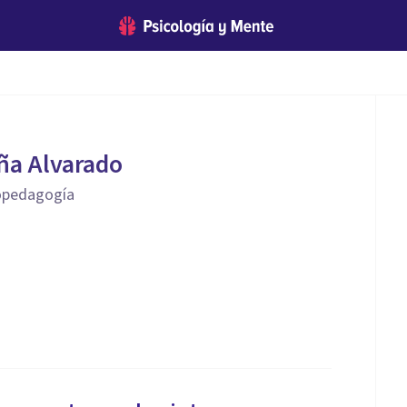
ña Alvarado
copedagogía