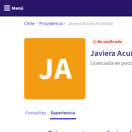
Menú
Chile
Providencia
Javiera Acuña Alvarado
No verificado
Javiera Acu
Licenciada en psi
Consultas
Experiencia