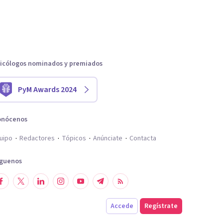
icólogos nominados y premiados
PyM Awards 2024
onócenos
uipo
Redactores
Tópicos
Anúnciate
Contacta
íguenos
Accede
Regístrate