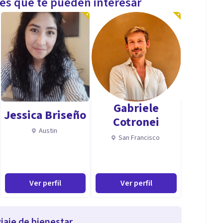
les que te pueden interesar
Gabriele
Jessica Briseño
Cotronei
Austin
San Francisco
Ver perfil
Ver perfil
iaje de bienestar