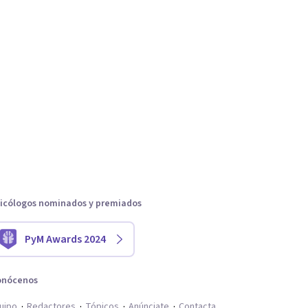
icólogos nominados y premiados
PyM Awards 2024
onócenos
uipo
Redactores
Tópicos
Anúnciate
Contacta