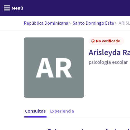
Menú
República Dominicana
Santo Domingo Este
ARIS
No verificado
Arisleyda R
psicologia escolar
Consultas
Experiencia