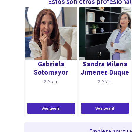
Estos son otros profesiona
Gabriela
Sandra Milena
Sotomayor
Jimenez Duque
Miami
Miami
Ver perfil
Ver perfil
Empieza hoy tu v