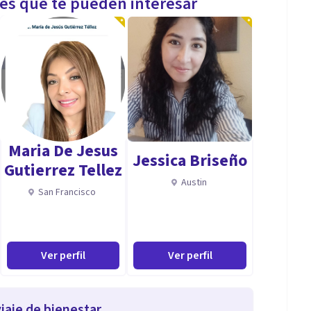
les que te pueden interesar
Maria De Jesus
Jessica Briseño
Gutierrez Tellez
Austin
San Francisco
Ver perfil
Ver perfil
iaje de bienestar