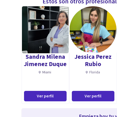
Estos son otros profesiona
Sandra Milena
Jessica Perez
Jimenez Duque
Rubio
Miami
Florida
Ver perfil
Ver perfil
Empieza hoy tu v