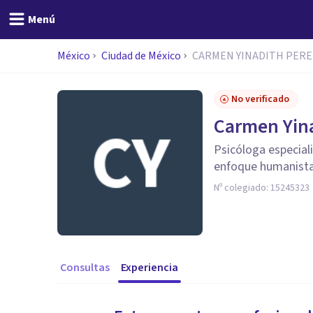
Menú
México
Ciudad de México
CARMEN YINADITH PEREZ
No verificado
Carmen Yina
Psicóloga especiali
enfoque humanist
Nº colegiado:
15245323
Consultas
Experiencia