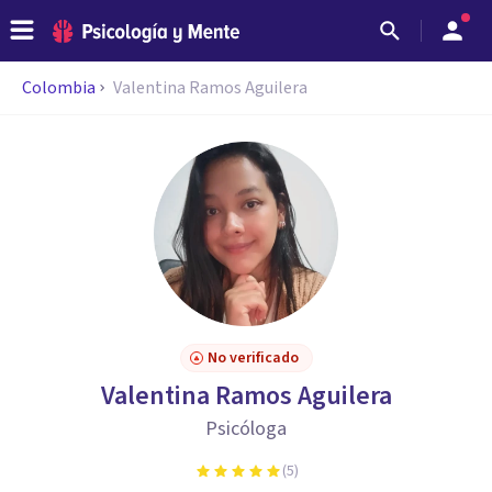
Colombia
Valentina Ramos Aguilera
No verificado
Valentina Ramos Aguilera
Psicóloga
(
5
)