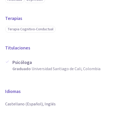
efectivamente con individuos de diferentes edades y
antecedentes, ayudándolos a identificar y cambiar patrones
de pensamiento y comportamiento negativos que
Terapias
contribuyen a la ansiedad y depresión.
Terapia Cognitivo-Conductual
Titulaciones
Psicóloga
Graduado
Universidad Santiago de Cali, Colombia
Idiomas
Castellano (Español), Inglés