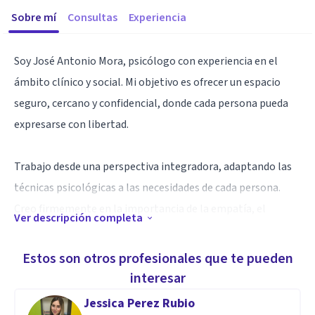
Sobre mí
Consultas
Experiencia
Soy José Antonio Mora, psicólogo con experiencia en el
ámbito clínico y social. Mi objetivo es ofrecer un espacio
seguro, cercano y confidencial, donde cada persona pueda
expresarse con libertad.
Trabajo desde una perspectiva integradora, adaptando las
técnicas psicológicas a las necesidades de cada persona.
Creo firmemente en la importancia de la empatía, el
Ver descripción completa
respeto y la confianza mutua como base del proceso
terapéutico.
Estos son otros profesionales que te pueden
interesar
Como psicólogo y como persona, tengo una especial
Jessica Perez Rubio
sensibilidad hacia la diversidad y el mundo LGTB+. Creo